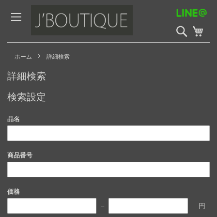
Skip
to
Content
検
My 
索
開
始
ホーム
詳細検索
詳細検索
検索設定
品名
商品番号
価格
円