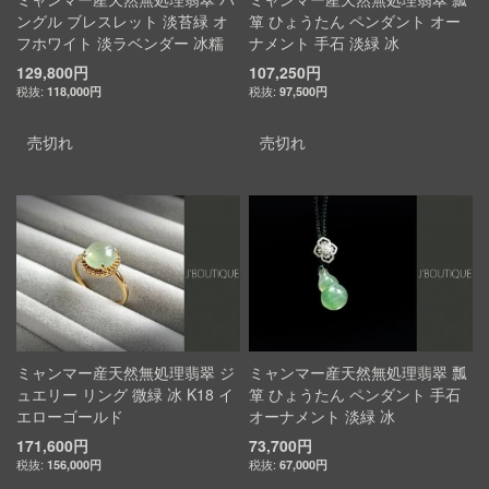
ングル ブレスレット 淡苔緑 オ
箪 ひょうたん ペンダント オー
フホワイト 淡ラベンダー 冰糯
ナメント 手石 淡緑 冰
129,800円
107,250円
118,000円
97,500円
売切れ
売切れ
ミャンマー産天然無処理翡翠 ジ
ミャンマー産天然無処理翡翠 瓢
ュエリー リング 微緑 冰 K18 イ
箪 ひょうたん ペンダント 手石
エローゴールド
オーナメント 淡緑 冰
171,600円
73,700円
156,000円
67,000円