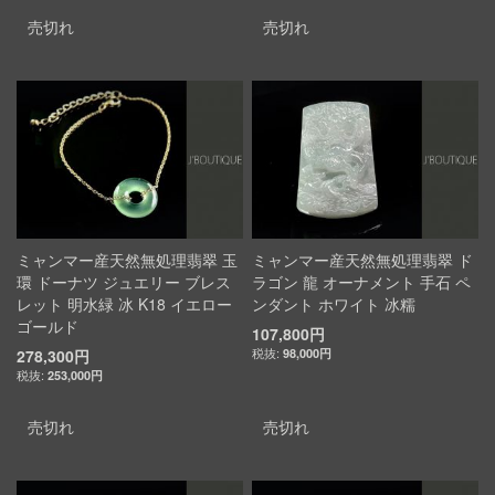
売切れ
売切れ
ミャンマー産天然無処理翡翠 玉
ミャンマー産天然無処理翡翠 ド
環 ドーナツ ジュエリー ブレス
ラゴン 龍 オーナメント 手石 ペ
レット 明水緑 冰 K18 イエロー
ンダント ホワイト 冰糯
ゴールド
107,800円
278,300円
98,000円
253,000円
売切れ
売切れ