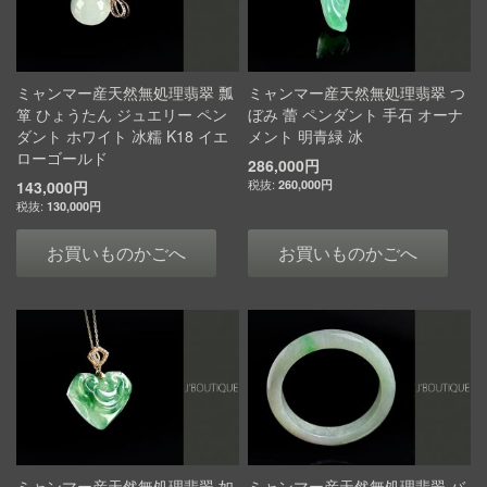
ミャンマー産天然無処理翡翠 瓢
ミャンマー産天然無処理翡翠 つ
箪 ひょうたん ジュエリー ペン
ぼみ 蕾 ペンダント 手石 オーナ
ダント ホワイト 冰糯 K18 イエ
メント 明青緑 冰
ローゴールド
286,000円
143,000円
260,000円
130,000円
お買いものかごへ
お買いものかごへ
ミャンマー産天然無処理翡翠 如
ミャンマー産天然無処理翡翠 バ