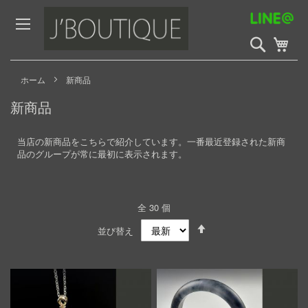
Skip
to
Content
検
My 
索
開
始
ホーム
新商品
新商品
当店の新商品をこちらで紹介しています。一番最近登録された新商
品のグループが常に最初に表示されます。
全
30
個
Set
並び替え
Descending
Direction