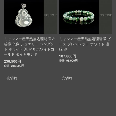
ミャンマー産天然無処理翡翠 布
ミャンマー産天然無処理翡翠 ビ
袋様 仏像 ジュエリー ペンダン
ーズ ブレスレット ホワイト 濃
ト ホワイト 冰 K18 ホワイトゴ
緑 冰
ールド ダイヤモンド
107,800円
236,500円
98,000円
215,000円
売切れ
売切れ