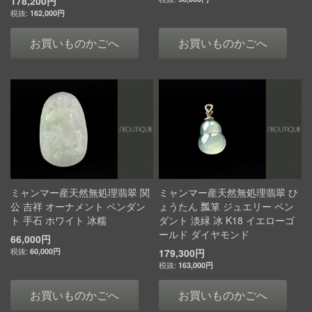
178,200円
162,000円
お買いものかごへ
お買いものかごへ
ミャンマー産天然無処理翡翠 関
ミャンマー産天然無処理翡翠 ひ
公 吉祥 オーナメント ペンダン
ょうたん 瓢箪 ジュエリー ペン
ト 手石 ホワイト 冰糯
ダント 淡緑 冰 K18 イエローゴ
ールド ダイヤモンド
66,000円
60,000円
179,300円
163,000円
お買いものかごへ
お買いものかごへ