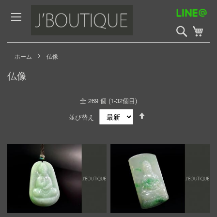
Skip
to
Content
検
My 
索
開
始
ホーム
仏像
仏像
全
269
個 (
1
-
32
個目)
Set
並び替え
Descending
Direction