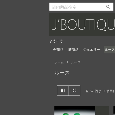
Skip
to
検
検
Content
索
索
開
開
始
始
ようこそ
全商品
新商品
ジュエリー
ルース
ホーム
ルース
ルース
View
グ
リ
全
57
個 (
1
-
32
個目)
as
リ
ス
ッ
ト
ド