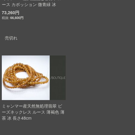
ース カボッション 微青緑 冰
73,260円
66,600円
売切れ
ミャンマー産天然無処理翡翠 ビ
ーズネックレス ルース 薄褐色 薄
茶 冰 長さ48cm