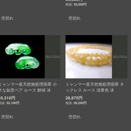
33,050円
売切れ
売切れ
ミャンマー産天然無処理翡翠 小
ミャンマー産天然無処理翡翠 ネ
さな如意ペア ルース 鮮緑 冰
ックレス ルース 淡黄色 冰
35,310円
28,875円
32,100円
26,250円
売切れ
売切れ