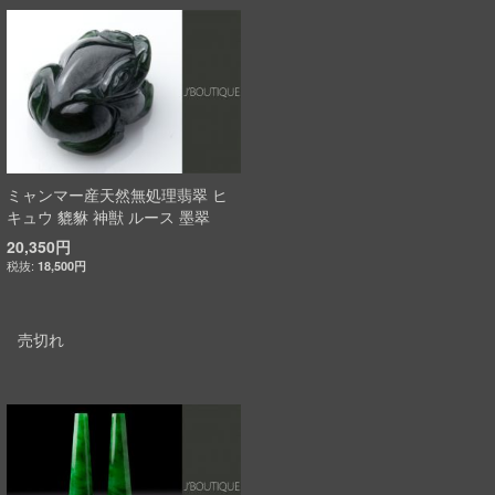
ミャンマー産天然無処理翡翠 ヒ
キュウ 貔貅 神獣 ルース 墨翠
20,350円
18,500円
売切れ