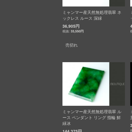
ミャンマー産天然無処理翡翠 ネ
ックレス ルース 深緑
36,905円
33,550円
売切れ
ミャンマー産天然無処理翡翠 ル
ース ペンダント リング 指輪 鮮
緑冰
144,375円