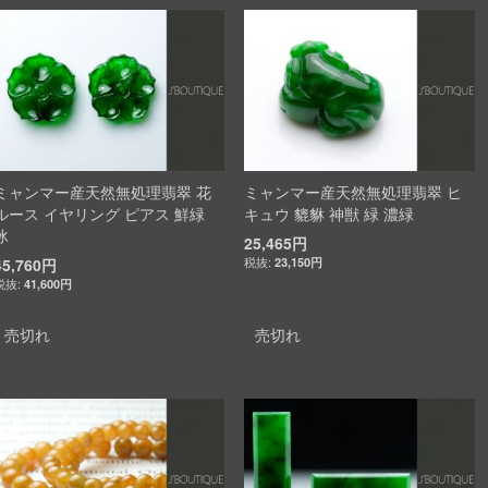
ミャンマー産天然無処理翡翠 花
ミャンマー産天然無処理翡翠 ヒ
ルース イヤリング ピアス 鮮緑
キュウ 貔貅 神獣 緑 濃緑
冰
25,465円
45,760円
23,150円
41,600円
売切れ
売切れ