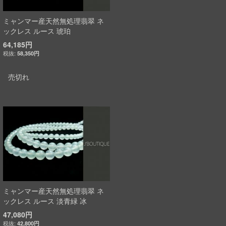
ミャンマー産天然無処理翡翠 ネ
ックレス ルース 琥珀
64,185円
58,350円
売切れ
ミャンマー産天然無処理翡翠 ネ
ックレス ルース 淡青緑 冰
47,080円
42,800円