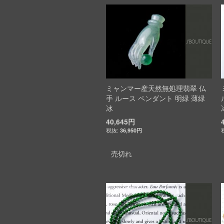
ミャンマー産天然無処理翡翠 仏
手 ルース ペンダント 明緑 薄緑
冰
40,645円
36,950円
売切れ