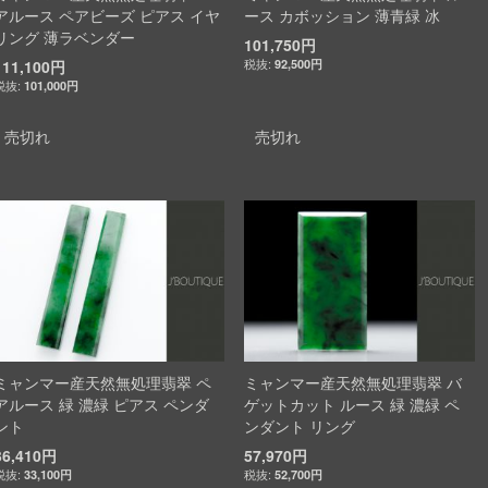
アルース ペアビーズ ピアス イヤ
ース カボッション 薄青緑 冰
リング 薄ラベンダー
101,750円
111,100円
92,500円
101,000円
売切れ
売切れ
ミャンマー産天然無処理翡翠 ペ
ミャンマー産天然無処理翡翠 バ
アルース 緑 濃緑 ピアス ペンダ
ゲットカット ルース 緑 濃緑 ペ
ント
ンダント リング
36,410円
57,970円
33,100円
52,700円