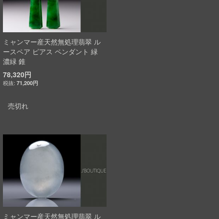
ミャンマー産天然無処理翡翠 ル
ースペア ピアス ペンダント 緑
濃緑 錐
78,320円
71,200円
売切れ
ミャンマー産天然無処理翡翠 ル