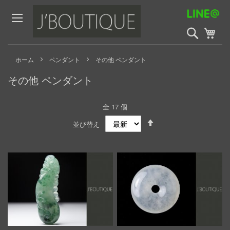
Skip
to
Content
検
My 
索
開
始
ホーム
ペンダント
その他 ペンダント
その他 ペンダント
全
17
個
Set
並び替え
Descending
Direction