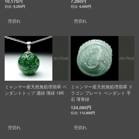
10,175円
7,260円
9,250円
6,600円
売切れ
売切れ
ミャンマー産天然無処理翡翠 ペ
ミャンマー産天然無処理翡翠 ド
ンダントトップ 濃緑 薄緑 18K
ラゴン プレート ペンダント 手
石 薄青緑
124,080円
112,800円
売切れ
売切れ