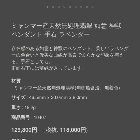
Skip
to
ミャンマー産天然無処理翡翠 如意 神獣
the
beginning
ペンダント 手石 ラベンダー
of
the
images
存在感のある如意と神獣のペンダント。美しいラベンダ
gallery
ーの色合いと優美な曲線が高貴で柔らかな印象を与え
る。手石としても。
正面右下には薄緑が入っています。
材質
ミャンマー産天然無処理翡翠(無樹脂含浸、無着色)
サイズ
46.5mm x 30.0mm x 8.0mm
重さ
18.2g
商品番号
10407
129,800円
118,000円