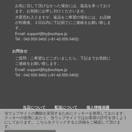
お気に召して頂けなかった場合には、返品を承っており
ます。お気軽にお申し付けくださいませ。
大変恐れ入りますが、返品をご希望の場合には、お品物
が到着後、３日以内に下記宛てにご連絡をお願い致しま
す。
Email:
support@byjboutique.jp
Tel :
042-555-3402
(
+81-42-555-3402
)
お問合せ
ご質問・ご希望などございましたら、下記までお気軽に
ご連絡をお願い致します。
Email:
support@byjboutique.jp
Tel :
042-555-3402
(
+81-42-555-3402
)
当店について
配送について
個人情報保護
当ウェブサイトの機能を実現するためにクッキーを使用しております。
クッキーの使用にあたり、当ウェブサイトではお客様の許可を頂くよう
詳細検索
よくあるご質問
お問い合わせ
RSS
にしております。
こちらをクリックすると詳細をご確認して頂けま
す
。
© 2011 J Boutique