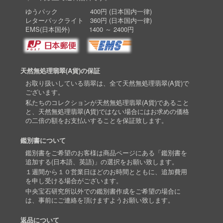
ゆうパック 400円 (日本国内一律)
レターパックライト 360円 (日本国内一律)
EMS(日本国外) 1400 ～ 2400円
天然無処理翡翠(A貨)の保証
お取り扱いしている翡翠は、全て天然無処理翡翠(A貨)で
ございます。
私たちのコレクションが天然無処理翡翠(A貨)であること
と、天然無処理翡翠(A貨)ではない場合にはお求めの価格
の二倍の額をお支払いすることを保証致します。
鑑別書について
鑑別書をご希望のお客様は商品ページにある「鑑別書を
追加する(日本語、英語)」の選択をお願い致します。
１週間から１０営業日ほどのお時間とともに、追加費用
を申し受ける場合がございます。
中央宝石研究所以外での鑑別書作成をご希望の場合に
は、事前にご連絡を頂けますようお願い致します。
返品について