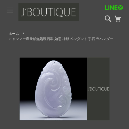
Skip
to
Content
検
My 
索
開
始
ホーム
ミャンマー産天然無処理翡翠 如意 神獣 ペンダント 手石 ラベンダー
Skip
to
the
end
of
the
images
gallery