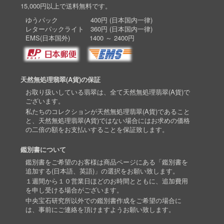
15,000円以上で送料無料です。
ゆうパック 400円 (日本国内一律)
レターパックライト 360円 (日本国内一律)
EMS(日本国外) 1400 ～ 2400円
天然無処理翡翠(A貨)の保証
お取り扱いしている翡翠は、全て天然無処理翡翠(A貨)で
ございます。
私たちのコレクションが天然無処理翡翠(A貨)であること
と、天然無処理翡翠(A貨)ではない場合にはお求めの価格
の二倍の額をお支払いすることを保証致します。
鑑別書について
鑑別書をご希望のお客様は商品ページにある「鑑別書を
追加する(日本語、英語)」の選択をお願い致します。
１週間から１０営業日ほどのお時間とともに、追加費用
を申し受ける場合がございます。
中央宝石研究所以外での鑑別書作成をご希望の場合に
は、事前にご連絡を頂けますようお願い致します。