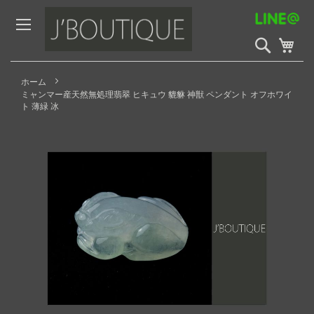
Skip
to
Content
検
My 
索
開
始
ホーム
ミャンマー産天然無処理翡翠 ヒキュウ 貔貅 神獣 ペンダント オフホワイ
ト 薄緑 冰
Skip
to
the
end
of
the
images
gallery