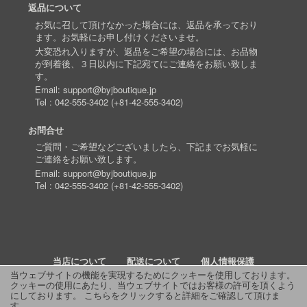
返品について
お気に召して頂けなかった場合には、返品を承っており
ます。お気軽にお申し付けくださいませ。
大変恐れ入りますが、返品をご希望の場合には、お品物
が到着後、３日以内に下記宛てにご連絡をお願い致しま
す。
Email:
support@byjboutique.jp
Tel :
042-555-3402
(
+81-42-555-3402
)
お問合せ
ご質問・ご希望などございましたら、下記までお気軽に
ご連絡をお願い致します。
Email:
support@byjboutique.jp
Tel :
042-555-3402
(
+81-42-555-3402
)
当店について
配送について
個人情報保護
当ウェブサイトの機能を実現するためにクッキーを使用しております。
クッキーの使用にあたり、当ウェブサイトではお客様の許可を頂くよう
詳細検索
よくあるご質問
お問い合わせ
RSS
にしております。
こちらをクリックすると詳細をご確認して頂けま
す
。