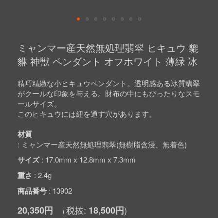
Skip
to
ミャンマー産天然無処理翡翠 ヒキュウ 貔
the
beginning
貅 神獣 ペンダント オフホワイト 薄緑 冰
of
the
images
精巧精緻な小ヒキュウペンダント。透明感ある冰質翡翠
gallery
がクールな印象を与える。財布の中にもぴったりなスモ
ールサイズ。
このヒキュウには紐を通す穴があります。
材質
ミャンマー産天然無処理翡翠(無樹脂含浸、無着色)
サイズ
17.0mm x 12.8mm x 7.3mm
重さ
2.4g
商品番号
13902
20,350円
18,500円