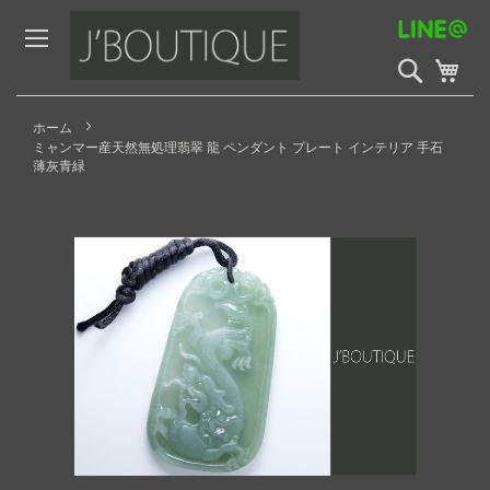
Skip
to
Content
検
My 
索
開
始
ホーム
ミャンマー産天然無処理翡翠 龍 ペンダント プレート インテリア 手石
薄灰青緑
Skip
to
the
end
of
the
images
gallery