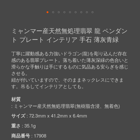
Skip
to
ミャンマー産天然無処理翡翠 龍 ペンダン
the
beginning
ト プレート インテリア 手石 薄灰青緑
of
the
images
丁寧に躍動感ある力強いドラゴン(龍)を彫り込んだ存在
gallery
感のある翡翠プレート。落ち着いた薄灰深緑の色合いと
滑らかな手触りは手にするものに気品ある安らぎを感じ
させる。
紐が付いていますので、そのままネックレスにできま
す。吊るしてインテリアとしても。
材質
ミャンマー産天然無処理翡翠(無樹脂含浸、無着色)
サイズ
72.3mm x 41.2mm x 6.4mm
重さ
35.1g
商品番号
17908