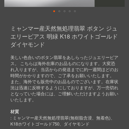
Skip
to
ミャンマー産天然無処理翡翠 ボタン ジュ
the
beginning
エリーピアス 明緑 K18 ホワイトゴールド
of
ダイヤモンド
the
images
gallery
美しい色合いのボタン翡翠をあしらったジュエリーピア
ス。 こちらは海外在庫のお品ものになります。大変恐
れ入りますが、当店からの発送までに約一週間ほどのお
時間がかかりますので、ご了承をお願いいたします。
また、海外でも販売中のお品ものでございます。在庫状
況は迅速に反映するようにしておりますが、万一売切れ
となっていた場合には、ご理解いただけますようお願い
いたします。
材質
ミャンマー産天然無処理翡翠(無樹脂含浸、無着色)、
K18ホワイトゴールド750、ダイヤモンド