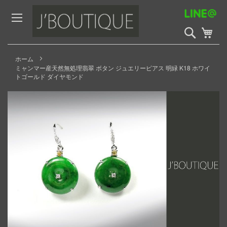
Skip
to
Content
検
My 
索
開
始
ホーム
ミャンマー産天然無処理翡翠 ボタン ジュエリーピアス 明緑 K18 ホワイ
トゴールド ダイヤモンド
Skip
to
the
end
of
the
images
gallery