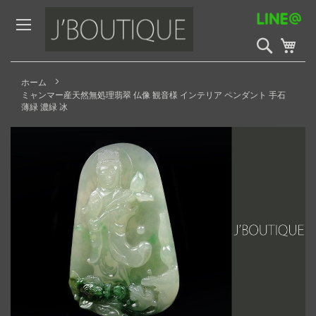
Skip
to
Content
検
My 
索
開
始
ホーム
ミャンマー産天然無処理翡翠 仏像 観音様 インテリア ペンダント 手石
薄緑 濃緑 冰
Skip
to
the
end
of
the
images
gallery