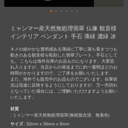
Skip
to
ミャンマー産天然無処理翡翠 仏像 観音様
the
beginning
インテリア ペンダント 手石 薄緑 濃緑 冰
of
the
images
キメの細やかな透明感ある薄緑に丁寧に落ち着きつつも
gallery
動きのある観音様を彫刻した翡翠プレート。手石として
も。 こちらは海外在庫のお品ものになります。大変恐
れ入りますが、当店からの発送までに約一週間ほどのお
時間がかかりますので、ご了承をお願いいたします。
また、海外でも販売中のお品ものでございます。在庫状
況は迅速に反映するようにしておりますが、万一売切れ
となっていた場合には、ご理解いただけますようお願い
いたします。
材質
ミャンマー産天然無処理翡翠(無樹脂含浸、無着色)
サイズ
52mm x 30mm x 5mm