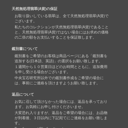
天然無処理翡翠(A貨)の保証
お取り扱いしている翡翠は、全て天然無処理翡翠(A貨)で
ございます。
私たちのコレクションが天然無処理翡翠(A貨)であること
と、天然無処理翡翠(A貨)ではない場合にはお求めの価格
の二倍の額をお支払いすることを保証致します。
鑑別書について
鑑別書をご希望のお客様は商品ページにある「鑑別書を
追加する(日本語、英語)」の選択をお願い致します。
１週間から１０営業日ほどのお時間とともに、追加費用
を申し受ける場合がございます。
中央宝石研究所以外での鑑別書作成をご希望の場合に
は、事前にご連絡を頂けますようお願い致します。
返品について
お気に召して頂けなかった場合には、返品を承っており
ます。お気軽にお申し付けくださいませ。
大変恐れ入りますが、返品をご希望の場合には、お品物
が到着後、３日以内に下記宛てにご連絡をお願い致しま
す。