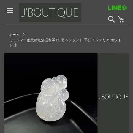
Skip
to
Content
検
My 
索
開
始
ホーム
ミャンマー産天然無処理翡翠 猿 桃 ペンダント 手石 インテリア ホワイ
ト 冰
Skip
to
the
end
of
the
images
gallery