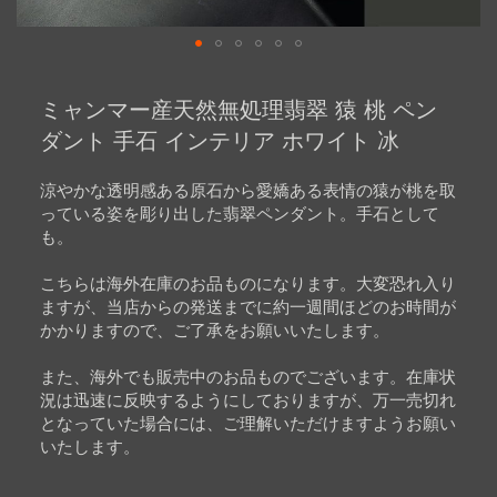
Skip
to
ミャンマー産天然無処理翡翠 猿 桃 ペン
the
beginning
ダント 手石 インテリア ホワイト 冰
of
the
images
涼やかな透明感ある原石から愛嬌ある表情の猿が桃を取
gallery
っている姿を彫り出した翡翠ペンダント。手石として
も。
こちらは海外在庫のお品ものになります。大変恐れ入り
ますが、当店からの発送までに約一週間ほどのお時間が
かかりますので、ご了承をお願いいたします。
また、海外でも販売中のお品ものでございます。在庫状
況は迅速に反映するようにしておりますが、万一売切れ
となっていた場合には、ご理解いただけますようお願い
いたします。