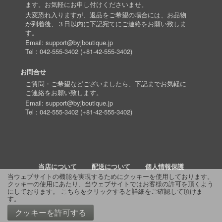
ます。お気軽にお申し付けくださいませ。
大変恐れ入りますが、返品をご希望の場合には、お品物
が到着後、３日以内に下記宛てにご連絡をお願い致しま
す。
Email:
support@byjboutique.jp
Tel :
042-555-3402
(
+81-42-555-3402
)
お問合せ
ご質問・ご希望などございましたら、下記までお気軽に
ご連絡をお願い致します。
Email:
support@byjboutique.jp
Tel :
042-555-3402
(
+81-42-555-3402
)
当店について
配送について
個人情報保護
当ウェブサイトの機能を実現するためにクッキーを使用しております。
クッキーの使用にあたり、当ウェブサイトではお客様の許可を頂くよう
詳細検索
よくあるご質問
お問い合わせ
RSS
にしております。
こちらをクリックすると詳細をご確認して頂けま
す
。
© 2011 J Boutique
クッキーを許可する