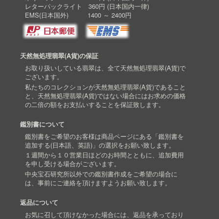
レターパックライト 360円 (日本国内一律)
EMS(日本国外) 1400 ～ 2400円
天然無処理翡翠(A貨)の保証
お取り扱いしている翡翠は、全て天然無処理翡翠(A貨)で
ございます。
私たちのコレクションが天然無処理翡翠(A貨)であること
と、天然無処理翡翠(A貨)ではない場合にはお求めの価格
の二倍の額をお支払いすることを保証致します。
鑑別書について
鑑別書をご希望のお客様は商品ページにある「鑑別書を
追加する(日本語、英語)」の選択をお願い致します。
１週間から１０営業日ほどのお時間とともに、追加費用
を申し受ける場合がございます。
中央宝石研究所以外での鑑別書作成をご希望の場合に
は、事前にご連絡を頂けますようお願い致します。
返品について
お気に召して頂けなかった場合には、返品を承っており