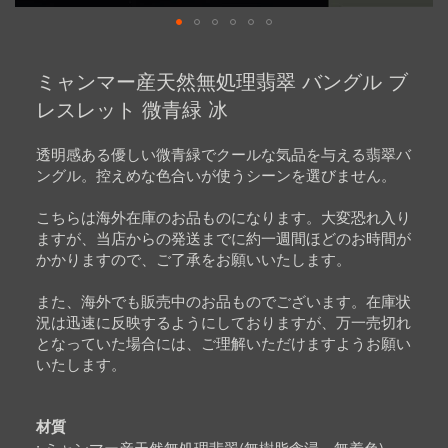
Skip
to
ミャンマー産天然無処理翡翠 バングル ブ
the
beginning
レスレット 微青緑 冰
of
the
images
透明感ある優しい微青緑でクールな気品を与える翡翠バ
gallery
ングル。控えめな色合いが使うシーンを選びません。
こちらは海外在庫のお品ものになります。大変恐れ入り
ますが、当店からの発送までに約一週間ほどのお時間が
かかりますので、ご了承をお願いいたします。
また、海外でも販売中のお品ものでございます。在庫状
況は迅速に反映するようにしておりますが、万一売切れ
となっていた場合には、ご理解いただけますようお願い
いたします。
材質
ミャンマー産天然無処理翡翠(無樹脂含浸、無着色)