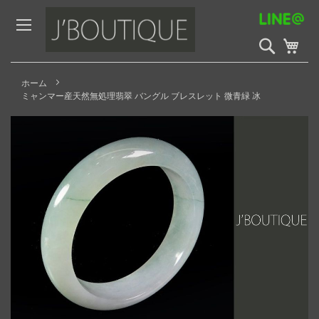
Skip
to
Content
検
My 
索
開
始
ホーム
ミャンマー産天然無処理翡翠 バングル ブレスレット 微青緑 冰
Skip
to
the
end
of
the
images
gallery