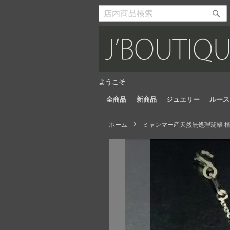
Skip
to
検
検
Content
索
索
開
開
始
始
ようこそ
全商品
新商品
ジュエリー
ルース
ホーム
ミャンマー産天然無処理翡翠 植物
Skip
to
the
end
of
the
images
gallery