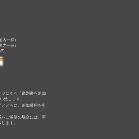
内一律)
国内一律)
0円
ージにある「鑑別書を追加
願い致します。
間とともに、追加費用を申
成をご希望の場合には、事
致します。