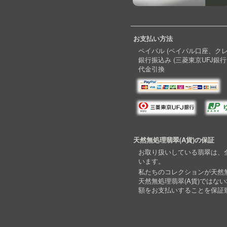
お支払い方法
ペイパル (ペイパル口座、ク
銀行振込み (三菱東京UFJ銀行
代金引換
天然無処理翡翠(A貨)の保証
お取り扱いしている翡翠は、全
います。
私たちのコレクションが天然無
天然無処理翡翠(A貨)ではな
額をお支払いすることを保証