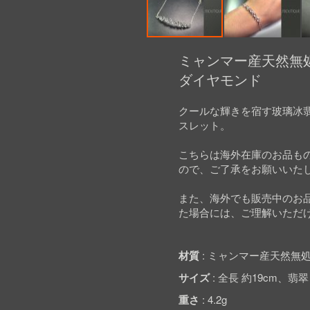
Skip
to
ミャンマー産天然無処
the
ダイヤモンド
beginning
of
the
クールな輝きを宿す玻璃冰
images
スレット。
gallery
こちらは海外在庫のお品も
ので、ご了承をお願いいた
また、海外でも販売中のお
た場合には、ご理解いただ
材質
ミャンマー産天然無処
サイズ
全長 約19cm、翡翠 約
重さ
4.2g