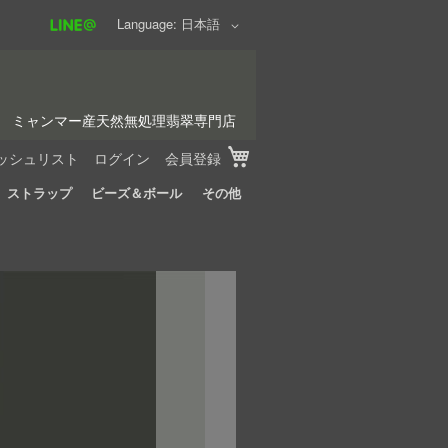
Language
日本語
ミャンマー産天然無処理翡翠専門店
My Cart
ッシュリスト
ログイン
会員登録
ストラップ
ビーズ＆ボール
その他