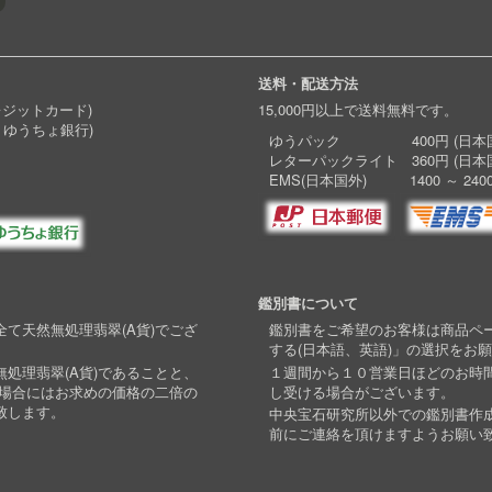
送料・配送方法
レジットカード)
15,000円以上で送料無料です。
 ゆうちょ銀行)
ゆうパック 400円 (日本国
レターパックライト 360円 (日本
EMS(日本国外) 1400 ～ 240
鑑別書について
て天然無処理翡翠(A貨)でござ
鑑別書をご希望のお客様は商品ペ
する(日本語、英語)」の選択をお
処理翡翠(A貨)であることと、
１週間から１０営業日ほどのお時
い場合にはお求めの価格の二倍の
し受ける場合がございます。
致します。
中央宝石研究所以外での鑑別書作
前にご連絡を頂けますようお願い