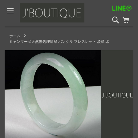
Skip
to
Content
検
My 
索
開
始
ホーム
ミャンマー産天然無処理翡翠 バングル ブレスレット 淡緑 冰
Skip
to
the
end
of
the
images
gallery