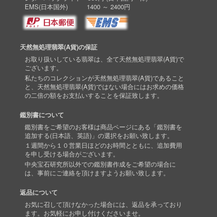
EMS(日本国外) 1400 ～ 2400円
天然無処理翡翠(A貨)の保証
お取り扱いしている翡翠は、全て天然無処理翡翠(A貨)で
ございます。
私たちのコレクションが天然無処理翡翠(A貨)であること
と、天然無処理翡翠(A貨)ではない場合にはお求めの価格
の二倍の額をお支払いすることを保証致します。
鑑別書について
鑑別書をご希望のお客様は商品ページにある「鑑別書を
追加する(日本語、英語)」の選択をお願い致します。
１週間から１０営業日ほどのお時間とともに、追加費用
を申し受ける場合がございます。
中央宝石研究所以外での鑑別書作成をご希望の場合に
は、事前にご連絡を頂けますようお願い致します。
返品について
お気に召して頂けなかった場合には、返品を承っており
ます。お気軽にお申し付けくださいませ。