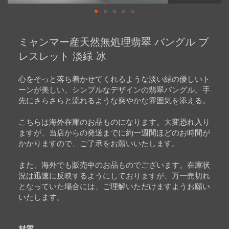
Skip
to
ミャンマー産天然無処理翡翠 バングル ブ
the
beginning
レスレット 淡緑 冰
of
the
images
心をそっと落ち着かせてくれるような淡い緑の優しいト
gallery
ーンが美しい、シンプルなデザインの翡翠バングル。手
先にさらさらと流れるような爽やかな雰囲気を添える。
こちらは海外在庫のお品ものになります。大変恐れ入り
ますが、当店からの発送までに約一週間ほどのお時間が
かかりますので、ご了承をお願いいたします。
また、海外でも販売中のお品ものでございます。在庫状
況は迅速に反映するようにしておりますが、万一売切れ
となっていた場合には、ご理解いただけますようお願い
いたします。
材質