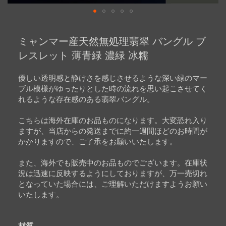
Skip
to
ミャンマー産天然無処理翡翠 バングル ブ
the
beginning
レスレット 薄青緑 濃緑 冰糯
of
the
images
優しい透明感と静けさを感じさせるような深い緑のマー
gallery
ブル模様がゆったりとした時の流れを思い起こさせてく
れるような存在感のある翡翠バングル。
こちらは海外在庫のお品ものになります。大変恐れ入り
ますが、当店からの発送までに約一週間ほどのお時間が
かかりますので、ご了承をお願いいたします。
また、海外でも販売中のお品ものでございます。在庫状
況は迅速に反映するようにしておりますが、万一売切れ
となっていた場合には、ご理解いただけますようお願い
いたします。
材質