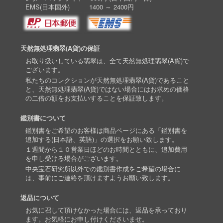
EMS(日本国外) 1400 ～ 2400円
天然無処理翡翠(A貨)の保証
お取り扱いしている翡翠は、全て天然無処理翡翠(A貨)で
ございます。
私たちのコレクションが天然無処理翡翠(A貨)であること
と、天然無処理翡翠(A貨)ではない場合にはお求めの価格
の二倍の額をお支払いすることを保証致します。
鑑別書について
鑑別書をご希望のお客様は商品ページにある「鑑別書を
追加する(日本語、英語)」の選択をお願い致します。
１週間から１０営業日ほどのお時間とともに、追加費用
を申し受ける場合がございます。
中央宝石研究所以外での鑑別書作成をご希望の場合に
は、事前にご連絡を頂けますようお願い致します。
返品について
お気に召して頂けなかった場合には、返品を承っており
ます。お気軽にお申し付けくださいませ。