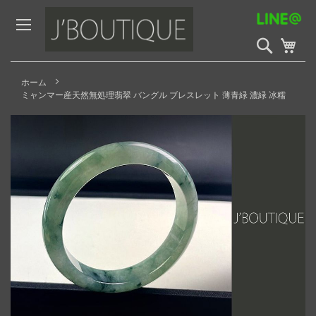
Skip
to
Content
検
My 
索
開
始
ホーム
ミャンマー産天然無処理翡翠 バングル ブレスレット 薄青緑 濃緑 冰糯
Skip
to
the
end
of
the
images
gallery