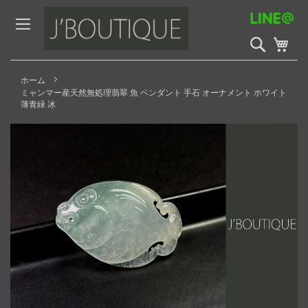
Skip
to
Content
検
My 
索
開
始
ホーム
ミャンマー産天然無処理翡翠 魚 ペンダント 手石 オーナメント ホワイト
薄青緑 冰
Skip
to
the
end
of
the
images
gallery