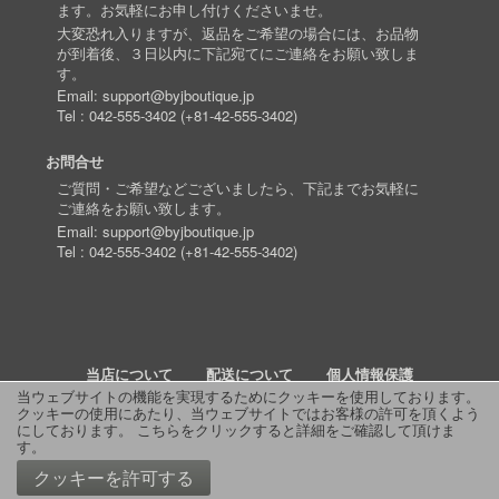
ます。お気軽にお申し付けくださいませ。
大変恐れ入りますが、返品をご希望の場合には、お品物
が到着後、３日以内に下記宛てにご連絡をお願い致しま
す。
Email:
support@byjboutique.jp
Tel :
042-555-3402
(
+81-42-555-3402
)
お問合せ
ご質問・ご希望などございましたら、下記までお気軽に
ご連絡をお願い致します。
Email:
support@byjboutique.jp
Tel :
042-555-3402
(
+81-42-555-3402
)
当店について
配送について
個人情報保護
当ウェブサイトの機能を実現するためにクッキーを使用しております。
クッキーの使用にあたり、当ウェブサイトではお客様の許可を頂くよう
詳細検索
よくあるご質問
お問い合わせ
RSS
にしております。
こちらをクリックすると詳細をご確認して頂けま
す
。
© 2011 J Boutique
クッキーを許可する