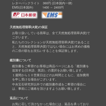
レターパックライト 360円 (日本国内一律)
EMS(日本国外) 1400 ～ 2400円
天然無処理翡翠(A貨)の保証
お取り扱いしている翡翠は、全て天然無処理翡翠(A貨)で
ございます。
私たちのコレクションが天然無処理翡翠(A貨)であること
と、天然無処理翡翠(A貨)ではない場合にはお求めの価格
の二倍の額をお支払いすることを保証致します。
鑑別書について
鑑別書をご希望のお客様は商品ページにある「鑑別書を
追加する(日本語、英語)」の選択をお願い致します。
１週間から１０営業日ほどのお時間とともに、追加費用
を申し受ける場合がございます。
中央宝石研究所以外での鑑別書作成をご希望の場合に
は、事前にご連絡を頂けますようお願い致します。
返品について
お気に召して頂けなかった場合には、返品を承っており