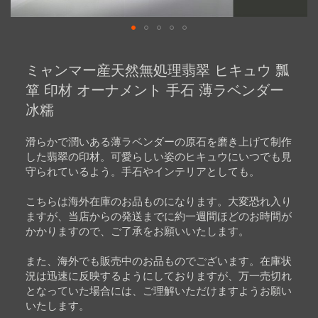
Skip
to
ミャンマー産天然無処理翡翠 ヒキュウ 瓢
the
beginning
箪 印材 オーナメント 手石 薄ラベンダー
of
冰糯
the
images
gallery
滑らかで潤いある薄ラベンダーの原石を磨き上げて制作
した翡翠の印材。可愛らしい姿のヒキュウにいつでも見
守られているよう。手石やインテリアとしても。
こちらは海外在庫のお品ものになります。大変恐れ入り
ますが、当店からの発送までに約一週間ほどのお時間が
かかりますので、ご了承をお願いいたします。
また、海外でも販売中のお品ものでございます。在庫状
況は迅速に反映するようにしておりますが、万一売切れ
となっていた場合には、ご理解いただけますようお願い
いたします。