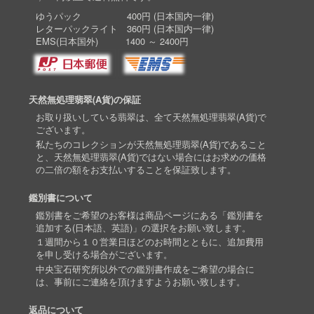
ゆうパック 400円 (日本国内一律)
レターパックライト 360円 (日本国内一律)
EMS(日本国外) 1400 ～ 2400円
天然無処理翡翠(A貨)の保証
お取り扱いしている翡翠は、全て天然無処理翡翠(A貨)で
ございます。
私たちのコレクションが天然無処理翡翠(A貨)であること
と、天然無処理翡翠(A貨)ではない場合にはお求めの価格
の二倍の額をお支払いすることを保証致します。
鑑別書について
鑑別書をご希望のお客様は商品ページにある「鑑別書を
追加する(日本語、英語)」の選択をお願い致します。
１週間から１０営業日ほどのお時間とともに、追加費用
を申し受ける場合がございます。
中央宝石研究所以外での鑑別書作成をご希望の場合に
は、事前にご連絡を頂けますようお願い致します。
返品について