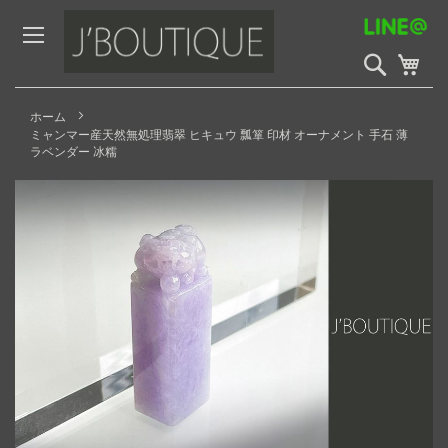
Skip
to
Content
検
My 
索
開
始
ホーム
ミャンマー産天然無処理翡翠 ヒキュウ 瓢箪 印材 オーナメント 手石 薄
ラベンダー 冰糯
Skip
to
the
end
of
the
images
gallery