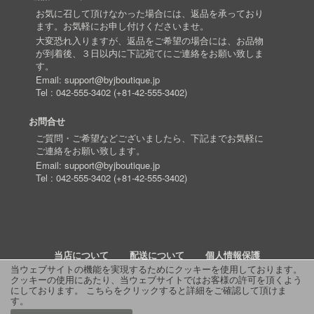
お気に召して頂けなかった場合には、返品を承っており
ます。お気軽にお申し付けくださいませ。
大変恐れ入りますが、返品をご希望の場合には、お品物
が到着後、３日以内に下記宛てにご連絡をお願い致しま
す。
Email:
support@byjboutique.jp
Tel :
042-555-3402
(
+81-42-555-3402
)
お問合せ
ご質問・ご希望などございましたら、下記までお気軽に
ご連絡をお願い致します。
Email:
support@byjboutique.jp
Tel :
042-555-3402
(
+81-42-555-3402
)
当店について
配送について
個人情報保護
当ウェブサイトの機能を実現するためにクッキーを使用しております。
クッキーの使用にあたり、当ウェブサイトではお客様の許可を頂くよう
詳細検索
よくあるご質問
お問い合わせ
RSS
にしております。
こちらをクリックすると詳細をご確認して頂けま
す
。
© 2011 J Boutique