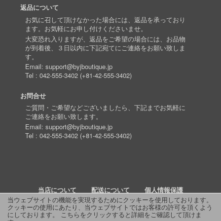
返品について
お気に召して頂けなかった場合には、返品を承っており
ます。お気軽にお申し付けくださいませ。
大変恐れ入りますが、返品をご希望の場合には、お品物
が到着後、３日以内に下記宛てにご連絡をお願い致しま
す。
Email:
support@byjboutique.jp
Tel :
042-555-3402
(
+81-42-555-3402
)
お問合せ
ご質問・ご希望などございましたら、下記までお気軽に
ご連絡をお願い致します。
Email:
support@byjboutique.jp
Tel :
042-555-3402
(
+81-42-555-3402
)
当店について
配送について
個人情報保護
当ウェブサイトの機能を実現するためにクッキーを使用しております。
クッキーの使用にあたり、当ウェブサイトではお客様の許可を頂くよう
詳細検索
よくあるご質問
お問い合わせ
RSS
にしております。
こちらをクリックすると詳細をご確認して頂けま