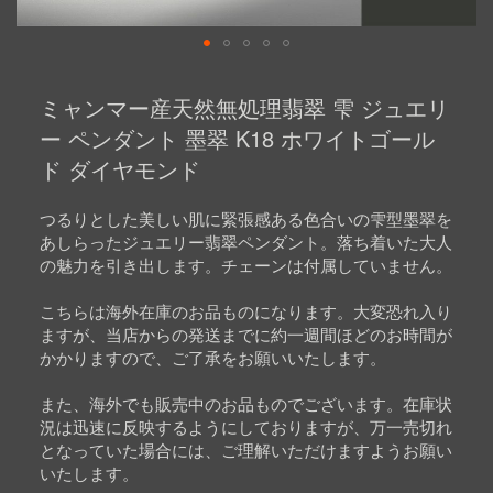
Skip
to
ミャンマー産天然無処理翡翠 雫 ジュエリ
the
beginning
ー ペンダント 墨翠 K18 ホワイトゴール
of
ド ダイヤモンド
the
images
gallery
つるりとした美しい肌に緊張感ある色合いの雫型墨翠を
あしらったジュエリー翡翠ペンダント。落ち着いた大人
の魅力を引き出します。チェーンは付属していません。
こちらは海外在庫のお品ものになります。大変恐れ入り
ますが、当店からの発送までに約一週間ほどのお時間が
かかりますので、ご了承をお願いいたします。
また、海外でも販売中のお品ものでございます。在庫状
況は迅速に反映するようにしておりますが、万一売切れ
となっていた場合には、ご理解いただけますようお願い
いたします。