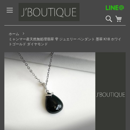
Skip
to
Content
検
My 
索
開
始
ホーム
ミャンマー産天然無処理翡翠 雫 ジュエリー ペンダント 墨翠 K18 ホワイ
トゴールド ダイヤモンド
Skip
to
the
end
of
the
images
gallery