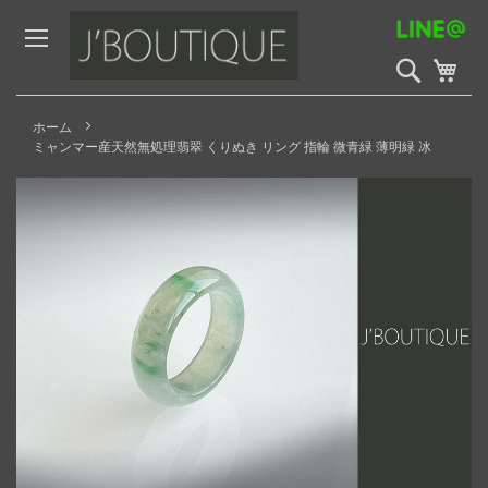
Skip
to
Content
検
My 
索
開
始
ホーム
ミャンマー産天然無処理翡翠 くりぬき リング 指輪 微青緑 薄明緑 冰
Skip
to
the
end
of
the
images
gallery