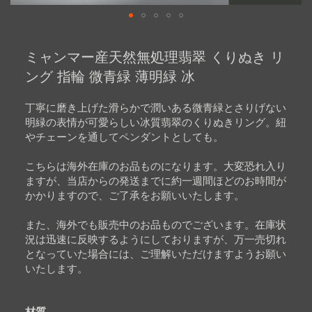
Skip
to
ミャンマー産天然無処理翡翠 くりぬき リ
the
beginning
ング 指輪 微青緑 薄明緑 冰
of
the
images
丁寧に磨き上げた滑らかで潤いある微青緑とさりげない
gallery
明緑の表情が可愛らしい冰質翡翠のくりぬきリング。紐
やチェーンを通してペンダントとしても。
こちらは海外在庫のお品ものになります。大変恐れ入り
ますが、当店からの発送までに約一週間ほどのお時間が
かかりますので、ご了承をお願いいたします。
また、海外でも販売中のお品ものでございます。在庫状
況は迅速に反映するようにしておりますが、万一売切れ
となっていた場合には、ご理解いただけますようお願い
いたします。
材質