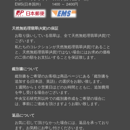
EMS(日本国外) 1400 ～ 2400円
天然無処理翡翠(A貨)の保証
お取り扱いしている翡翠は、全て天然無処理翡翠(A貨)で
ございます。
私たちのコレクションが天然無処理翡翠(A貨)であること
と、天然無処理翡翠(A貨)ではない場合にはお求めの価格
の二倍の額をお支払いすることを保証致します。
鑑別書について
鑑別書をご希望のお客様は商品ページにある「鑑別書を
追加する(日本語、英語)」の選択をお願い致します。
１週間から１０営業日ほどのお時間とともに、追加費用
を申し受ける場合がございます。
中央宝石研究所以外での鑑別書作成をご希望の場合に
は、事前にご連絡を頂けますようお願い致します。
返品について
お気に召して頂けなかった場合には、返品を承っており
ます。お気軽にお申し付けくださいませ。