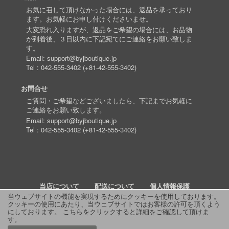
お気に召して頂けなかった場合には、返品を承っており
ます。お気軽にお申し付けくださいませ。
大変恐れ入りますが、返品をご希望の場合には、お品物
が到着後、３日以内に下記宛てにご連絡をお願い致しま
す。
Email:
support@byjboutique.jp
Tel :
042-555-3402
(
+81-42-555-3402
)
お問合せ
ご質問・ご希望などございましたら、下記までお気軽に
ご連絡をお願い致します。
Email:
support@byjboutique.jp
Tel :
042-555-3402
(
+81-42-555-3402
)
当店について
配送について
個人情報保護
当ウェブサイトの機能を実現するためにクッキーを使用しております。
クッキーの使用にあたり、当ウェブサイトではお客様の許可を頂くよう
詳細検索
よくあるご質問
お問い合わせ
RSS
にしております。
こちらをクリックすると詳細をご確認して頂けま
す
。
© 2011 J Boutique