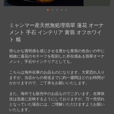
Skip
to
ミャンマー産天然無処理翡翠 蓮花 オーナ
the
beginning
メント 手石 インテリア 黄翡 オフホワイ
of
ト 糯
the
images
gallery
滑らかな透明感を感じさせる豊かな黄翡の色合いの中に
精緻に蓮花のモチーフを彫刻した存在感ある翡翠オーナ
メント。手石やインテリアとしても。
こちらは海外在庫のお品ものになります。大変恐れ入り
ますが、当店からの発送までに約一週間ほどのお時間が
かかりますので、ご了承をお願いいたします。
また、海外でも販売中のお品ものでございます。在庫状
況は迅速に反映するようにしておりますが、万一売切れ
となっていた場合には、ご理解いただけますようお願い
いたします。