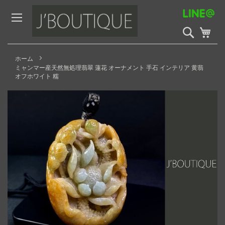
Skip
to
Content
検
My 
索
開
始
ホーム
ミャンマー産天然無処理翡翠 蓮花 オーナメント 手石 インテリア 黄翡
オフホワイト 糯
Skip
to
the
end
of
the
images
gallery