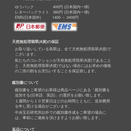
ゆうパック 400円 (日本国内一律)
レターパックライト 360円 (日本国内一律)
EMS(日本国外) 1400 ～ 2400円
天然無処理翡翠(A貨)の保証
お取り扱いしている翡翠は、全て天然無処理翡翠(A貨)で
ございます。
私たちのコレクションが天然無処理翡翠(A貨)であること
と、天然無処理翡翠(A貨)ではない場合にはお求めの価格
の二倍の額をお支払いすることを保証致します。
鑑別書について
鑑別書をご希望のお客様は商品ページにある「鑑別書を
追加する(日本語、英語)」の選択をお願い致します。
１週間から１０営業日ほどのお時間とともに、追加費用
を申し受ける場合がございます。
中央宝石研究所以外での鑑別書作成をご希望の場合に
は、事前にご連絡を頂けますようお願い致します。
返品について