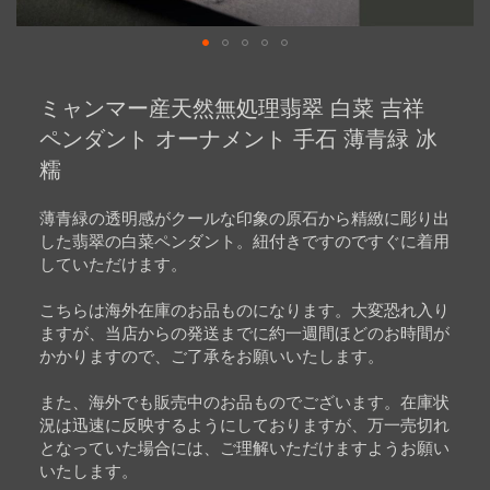
Skip
to
ミャンマー産天然無処理翡翠 白菜 吉祥
the
beginning
ペンダント オーナメント 手石 薄青緑 冰
of
糯
the
images
gallery
薄青緑の透明感がクールな印象の原石から精緻に彫り出
した翡翠の白菜ペンダント。紐付きですのですぐに着用
していただけます。
こちらは海外在庫のお品ものになります。大変恐れ入り
ますが、当店からの発送までに約一週間ほどのお時間が
かかりますので、ご了承をお願いいたします。
また、海外でも販売中のお品ものでございます。在庫状
況は迅速に反映するようにしておりますが、万一売切れ
となっていた場合には、ご理解いただけますようお願い
いたします。