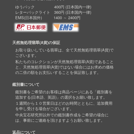
ゆうパック 400円 (日本国内一律)
レターパックライト 360円 (日本国内一律)
EMS(日本国外) 1400 ～ 2400円
天然無処理翡翠(A貨)の保証
お取り扱いしている翡翠は、全て天然無処理翡翠(A貨)で
ございます。
私たちのコレクションが天然無処理翡翠(A貨)であること
と、天然無処理翡翠(A貨)ではない場合にはお求めの価格
の二倍の額をお支払いすることを保証致します。
鑑別書について
鑑別書をご希望のお客様は商品ページにある「鑑別書を
追加する(日本語、英語)」の選択をお願い致します。
１週間から１０営業日ほどのお時間とともに、追加費用
を申し受ける場合がございます。
中央宝石研究所以外での鑑別書作成をご希望の場合に
は、事前にご連絡を頂けますようお願い致します。
返品について