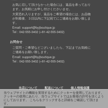
お気に召して頂けなかった場合には、返品を承っており
ます。お気軽にお申し付けくださいませ。
大変恐れ入りますが、返品をご希望の場合には、お品物
が到着後、３日以内に下記宛てにご連絡をお願い致しま
す。
Email:
support@byjboutique.jp
Tel :
042-555-3402
(
+81-42-555-3402
)
お問合せ
ご質問・ご希望などございましたら、下記までお気軽に
ご連絡をお願い致します。
Email:
support@byjboutique.jp
Tel :
042-555-3402
(
+81-42-555-3402
)
当店について
配送について
個人情報保護
当ウェブサイトの機能を実現するためにクッキーを使用しております。
クッキーの使用にあたり、当ウェブサイトではお客様の許可を頂くよう
詳細検索
よくあるご質問
お問い合わせ
RSS
にしております。
こちらをクリックすると詳細をご確認して頂けま
す
。
© 2011 J Boutique