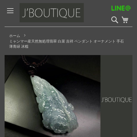
Skip
to
Content
検
My 
索
開
始
ホーム
ミャンマー産天然無処理翡翠 白菜 吉祥 ペンダント オーナメント 手石
薄青緑 冰糯
Skip
to
the
end
of
the
images
gallery