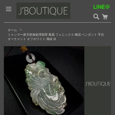
Skip
to
Content
検
My 
索
開
始
ホーム
ミャンマー産天然無処理翡翠 鳳凰 フェニックス 梅花 ペンダント 手石
オーナメント オフホワイト 薄緑 冰
Skip
to
the
end
of
the
images
gallery