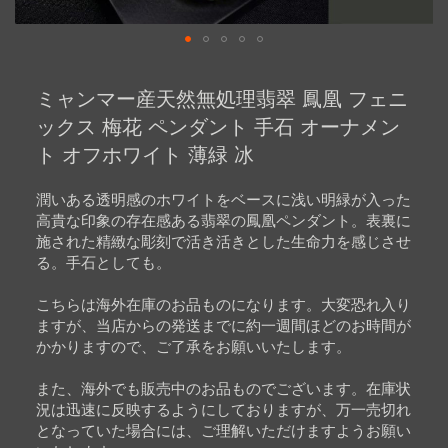
Skip
to
ミャンマー産天然無処理翡翠 鳳凰 フェニ
the
beginning
ックス 梅花 ペンダント 手石 オーナメン
of
ト オフホワイト 薄緑 冰
the
images
gallery
潤いある透明感のホワイトをベースに浅い明緑が入った
高貴な印象の存在感ある翡翠の鳳凰ペンダント。表裏に
施された精緻な彫刻で活き活きとした生命力を感じさせ
る。手石としても。
こちらは海外在庫のお品ものになります。大変恐れ入り
ますが、当店からの発送までに約一週間ほどのお時間が
かかりますので、ご了承をお願いいたします。
また、海外でも販売中のお品ものでございます。在庫状
況は迅速に反映するようにしておりますが、万一売切れ
となっていた場合には、ご理解いただけますようお願い