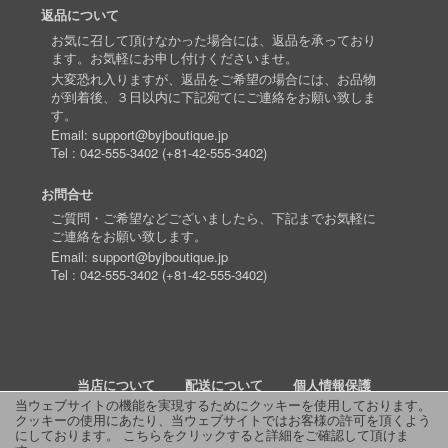
返品について
お気に召して頂けなかった場合には、返品を承っており
ます。お気軽にお申し付けくださいませ。
大変恐れ入りますが、返品をご希望の場合には、お品物
が到着後、３日以内に下記宛てにご連絡をお願い致しま
す。
Email:
support@byjboutique.jp
Tel :
042-555-3402
(
+81-42-555-3402
)
お問合せ
ご質問・ご希望などございましたら、下記までお気軽に
ご連絡をお願い致します。
Email:
support@byjboutique.jp
Tel :
042-555-3402
(
+81-42-555-3402
)
当店について
配送について
個人情報保護
当ウェブサイトの機能を実現するためにクッキーを使用しております。
クッキーの使用にあたり、当ウェブサイトではお客様の許可を頂くよう
詳細検索
よくあるご質問
お問い合わせ
RSS
にしております。
こちらをクリックすると詳細をご確認して頂けま