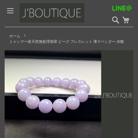
Skip
to
Content
検
My 
索
開
始
ホーム
ミャンマー産天然無処理翡翠 ビーズ ブレスレット 薄ラベンダー 冰糯
Skip
to
the
end
of
the
images
gallery