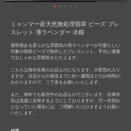
Skip
to
ミャンマー産天然無処理翡翠 ビーズ ブレ
the
beginning
スレット 薄ラベンダー 冰糯
of
the
images
透明感ある柔らかな雰囲気の薄ラベンダーが可愛らしい
gallery
印象の翡翠ビーズで制作したブレスレット。手先に優雅
でおしゃれな雰囲気をたたえます。
こちらは海外在庫のお品ものになります。大変恐れ入り
ますが、当店からの発送までに約一週間ほどのお時間が
かかりますので、ご了承をお願いいたします。
また、海外でも販売中のお品ものでございます。在庫状
況は迅速に反映するようにしておりますが、万一売切れ
となっていた場合には、ご理解いただけますようお願い
いたします。
材質