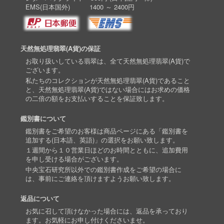
EMS(日本国外) 1400 ～ 2400円
天然無処理翡翠(A貨)の保証
お取り扱いしている翡翠は、全て天然無処理翡翠(A貨)で
ございます。
私たちのコレクションが天然無処理翡翠(A貨)であること
と、天然無処理翡翠(A貨)ではない場合にはお求めの価格
の二倍の額をお支払いすることを保証致します。
鑑別書について
鑑別書をご希望のお客様は商品ページにある「鑑別書を
追加する(日本語、英語)」の選択をお願い致します。
１週間から１０営業日ほどのお時間とともに、追加費用
を申し受ける場合がございます。
中央宝石研究所以外での鑑別書作成をご希望の場合に
は、事前にご連絡を頂けますようお願い致します。
返品について
お気に召して頂けなかった場合には、返品を承っており
ます。お気軽にお申し付けくださいませ。