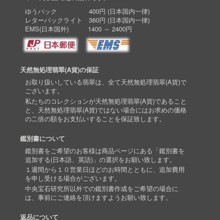
ゆうパック 400円 (日本国内一律)
レターパックライト 360円 (日本国内一律)
EMS(日本国外) 1400 ～ 2400円
天然無処理翡翠(A貨)の保証
お取り扱いしている翡翠は、全て天然無処理翡翠(A貨)で
ございます。
私たちのコレクションが天然無処理翡翠(A貨)であること
と、天然無処理翡翠(A貨)ではない場合にはお求めの価格
の二倍の額をお支払いすることを保証致します。
鑑別書について
鑑別書をご希望のお客様は商品ページにある「鑑別書を
追加する(日本語、英語)」の選択をお願い致します。
１週間から１０営業日ほどのお時間とともに、追加費用
を申し受ける場合がございます。
中央宝石研究所以外での鑑別書作成をご希望の場合に
は、事前にご連絡を頂けますようお願い致します。
返品について