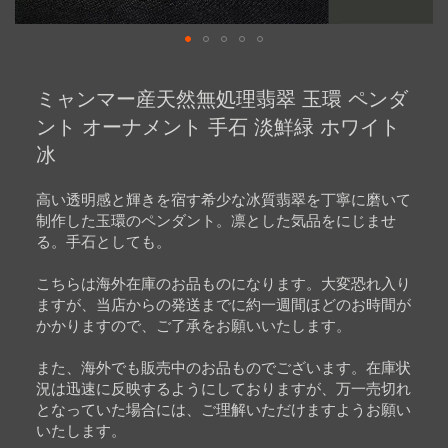
Skip
to
ミャンマー産天然無処理翡翠 玉環 ペンダ
the
beginning
ント オーナメント 手石 淡鮮緑 ホワイト
of
冰
the
images
gallery
高い透明感と輝きを宿す希少な冰質翡翠を丁寧に磨いて
制作した玉環のペンダント。凛とした気品をにじませ
る。手石としても。
こちらは海外在庫のお品ものになります。大変恐れ入り
ますが、当店からの発送までに約一週間ほどのお時間が
かかりますので、ご了承をお願いいたします。
また、海外でも販売中のお品ものでございます。在庫状
況は迅速に反映するようにしておりますが、万一売切れ
となっていた場合には、ご理解いただけますようお願い
いたします。