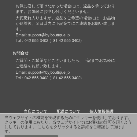
お気に召して頂けなかった場合には、返品を承っており
ます。お気軽にお申し付けくださいませ。
大変恐れ入りますが、返品をご希望の場合には、お品物
が到着後、３日以内に下記宛てにご連絡をお願い致しま
す。
Email:
support@byjboutique.jp
Tel :
042-555-3402
(
+81-42-555-3402
)
お問合せ
ご質問・ご希望などございましたら、下記までお気軽に
ご連絡をお願い致します。
Email:
support@byjboutique.jp
Tel :
042-555-3402
(
+81-42-555-3402
)
当店について
配送について
個人情報保護
当ウェブサイトの機能を実現するためにクッキーを使用しております。
クッキーの使用にあたり、当ウェブサイトではお客様の許可を頂くよう
詳細検索
よくあるご質問
お問い合わせ
RSS
にしております。
こちらをクリックすると詳細をご確認して頂けま
す
。
© 2011 J Boutique