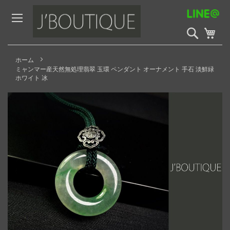
Skip
to
Content
検
My 
索
開
始
ホーム
ミャンマー産天然無処理翡翠 玉環 ペンダント オーナメント 手石 淡鮮緑
ホワイト 冰
Skip
to
the
end
of
the
images
gallery