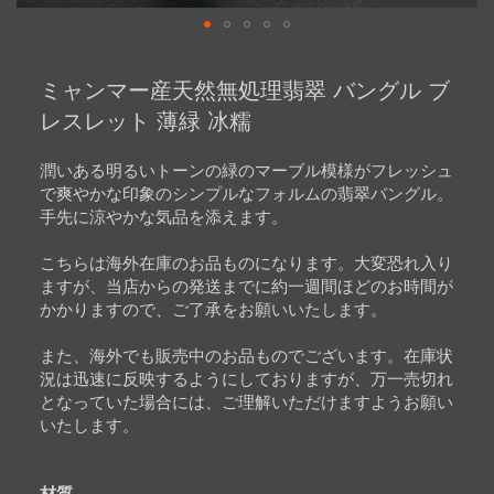
Skip
to
ミャンマー産天然無処理翡翠 バングル ブ
the
beginning
レスレット 薄緑 冰糯
of
the
images
潤いある明るいトーンの緑のマーブル模様がフレッシュ
gallery
で爽やかな印象のシンプルなフォルムの翡翠バングル。
手先に涼やかな気品を添えます。
こちらは海外在庫のお品ものになります。大変恐れ入り
ますが、当店からの発送までに約一週間ほどのお時間が
かかりますので、ご了承をお願いいたします。
また、海外でも販売中のお品ものでございます。在庫状
況は迅速に反映するようにしておりますが、万一売切れ
となっていた場合には、ご理解いただけますようお願い
いたします。
材質