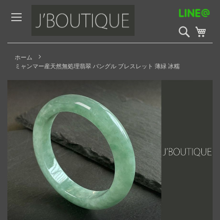
Skip
to
Content
検
My 
索
開
始
ホーム
ミャンマー産天然無処理翡翠 バングル ブレスレット 薄緑 冰糯
Skip
to
the
end
of
the
images
gallery