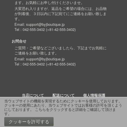
ます。お気軽にお申し付けくださいませ。
大変恐れ入りますが、返品をご希望の場合には、お品物
が到着後、３日以内に下記宛てにご連絡をお願い致しま
す。
Email:
support@byjboutique.jp
Tel :
042-555-3402
(
+81-42-555-3402
)
お問合せ
ご質問・ご希望などございましたら、下記までお気軽に
ご連絡をお願い致します。
Email:
support@byjboutique.jp
Tel :
042-555-3402
(
+81-42-555-3402
)
当店について
配送について
個人情報保護
当ウェブサイトの機能を実現するためにクッキーを使用しております。
クッキーの使用にあたり、当ウェブサイトではお客様の許可を頂くよう
詳細検索
よくあるご質問
お問い合わせ
RSS
にしております。
こちらをクリックすると詳細をご確認して頂けま
す
。
© 2011 J Boutique
クッキーを許可する