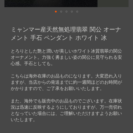
Skip
to
ミャンマー産天然無処理翡翠 関公 オーナ
the
beginning
メント 手石 ペンダント ホワイト 冰
of
the
images
とろりとした艶と潤いが美しいホワイト冰質翡翠の関公
gallery
オーナメント。力強く勇ましい姿の関公に見守られる安
心感。手石としても。
こちらは海外在庫のお品ものになります。大変恐れ入り
ますが、当店からの発送までに約一週間ほどのお時間が
かかりますので、ご了承をお願いいたします。
また、海外でも販売中のお品ものでございます。在庫状
況は迅速に反映するようにしておりますが、万一売切れ
となっていた場合には、ご理解いただけますようお願い
いたします。