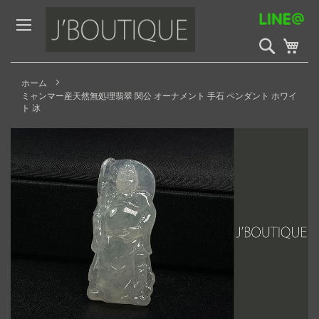
Skip
to
Content
検
My 
索
開
始
ホーム
ミャンマー産天然無処理翡翠 関公 オーナメント 手石 ペンダント ホワイ
ト 冰
Skip
to
the
end
of
the
images
gallery