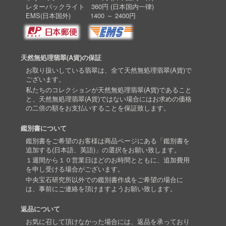
レターパックライト 360円 (日本国内一律)
EMS(日本国外) 1400 ～ 2400円
天然無処理翡翠(A貨)の保証
お取り扱いしている翡翠は、全て天然無処理翡翠(A貨)で
ございます。
私たちのコレクションが天然無処理翡翠(A貨)であること
と、天然無処理翡翠(A貨)ではない場合にはお求めの価格
の二倍の額をお支払いすることを保証致します。
鑑別書について
鑑別書をご希望のお客様は商品ページにある「鑑別書を
追加する(日本語、英語)」の選択をお願い致します。
１週間から１０営業日ほどのお時間とともに、追加費用
を申し受ける場合がございます。
中央宝石研究所以外での鑑別書作成をご希望の場合に
は、事前にご連絡を頂けますようお願い致します。
返品について
お気に召して頂けなかった場合には、返品を承っており