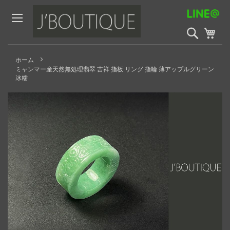
Skip
to
Content
検
My 
索
開
始
ホーム
ミャンマー産天然無処理翡翠 吉祥 指板 リング 指輪 薄アップルグリーン
冰糯
Skip
to
the
end
of
the
images
gallery