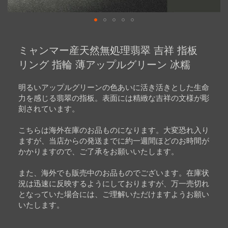
Skip
to
ミャンマー産天然無処理翡翠 吉祥 指板
the
beginning
リング 指輪 薄アップルグリーン 冰糯
of
the
images
明るいアップルグリーンの色あいに活き活きとした生命
gallery
力を感じる翡翠の指板。表面には精緻な吉祥の文様が彫
刻されています。
こちらは海外在庫のお品ものになります。大変恐れ入り
ますが、当店からの発送までに約一週間ほどのお時間が
かかりますので、ご了承をお願いいたします。
また、海外でも販売中のお品ものでございます。在庫状
況は迅速に反映するようにしておりますが、万一売切れ
となっていた場合には、ご理解いただけますようお願い
いたします。