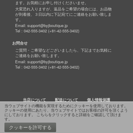
ます。お気軽にお申し付けくださいませ。
大変恐れ入りますが、返品をご希望の場合には、お品物
が到着後、３日以内に下記宛てにご連絡をお願い致しま
す。
Email:
support@byjboutique.jp
Tel :
042-555-3402
(
+81-42-555-3402
)
お問合せ
ご質問・ご希望などございましたら、下記までお気軽に
ご連絡をお願い致します。
Email:
support@byjboutique.jp
Tel :
042-555-3402
(
+81-42-555-3402
)
当店について
配送について
個人情報保護
当ウェブサイトの機能を実現するためにクッキーを使用しております。
クッキーの使用にあたり、当ウェブサイトではお客様の許可を頂くよう
詳細検索
よくあるご質問
お問い合わせ
RSS
にしております。
こちらをクリックすると詳細をご確認して頂けま
す
。
© 2011 J Boutique
クッキーを許可する