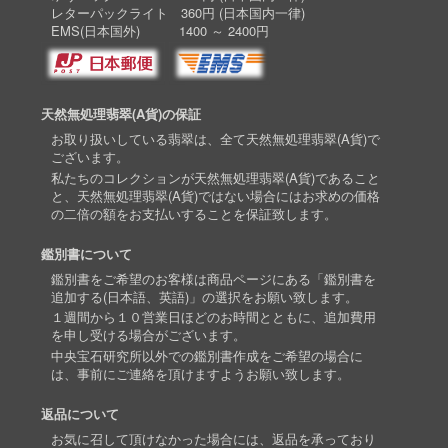
レターパックライト 360円 (日本国内一律)
EMS(日本国外) 1400 ～ 2400円
天然無処理翡翠(A貨)の保証
お取り扱いしている翡翠は、全て天然無処理翡翠(A貨)で
ございます。
私たちのコレクションが天然無処理翡翠(A貨)であること
と、天然無処理翡翠(A貨)ではない場合にはお求めの価格
の二倍の額をお支払いすることを保証致します。
鑑別書について
鑑別書をご希望のお客様は商品ページにある「鑑別書を
追加する(日本語、英語)」の選択をお願い致します。
１週間から１０営業日ほどのお時間とともに、追加費用
を申し受ける場合がございます。
中央宝石研究所以外での鑑別書作成をご希望の場合に
は、事前にご連絡を頂けますようお願い致します。
返品について
お気に召して頂けなかった場合には、返品を承っており