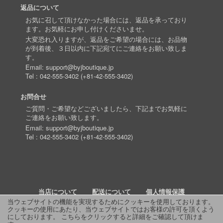
返品について
お気に召して頂けなかった場合には、返品を承っており
ます。お気軽にお申し付けくださいませ。
大変恐れ入りますが、返品をご希望の場合には、お品物
が到着後、３日以内に下記宛てにご連絡をお願い致しま
す。
Email:
support@byjboutique.jp
Tel :
042-555-3402
(
+81-42-555-3402
)
お問合せ
ご質問・ご希望などございましたら、下記までお気軽に
ご連絡をお願い致します。
Email:
support@byjboutique.jp
Tel :
042-555-3402
(
+81-42-555-3402
)
当店について
配送について
個人情報保護
当ウェブサイトの機能を実現するためにクッキーを使用しております。
クッキーの使用にあたり、当ウェブサイトではお客様の許可を頂くよう
詳細検索
よくあるご質問
お問い合わせ
RSS
にしております。
こちらをクリックすると詳細をご確認して頂けま