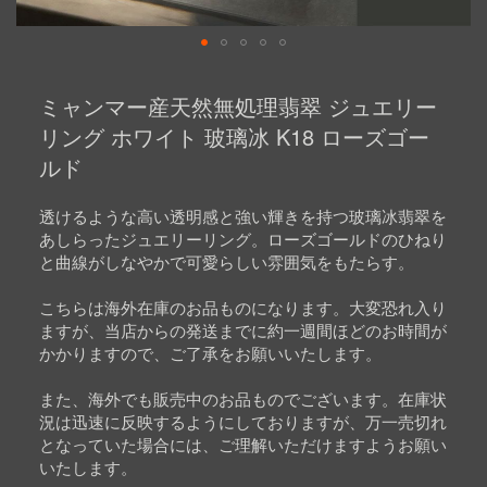
Skip
to
ミャンマー産天然無処理翡翠 ジュエリー
the
beginning
リング ホワイト 玻璃冰 K18 ローズゴー
of
ルド
the
images
gallery
透けるような高い透明感と強い輝きを持つ玻璃冰翡翠を
あしらったジュエリーリング。ローズゴールドのひねり
と曲線がしなやかで可愛らしい雰囲気をもたらす。
こちらは海外在庫のお品ものになります。大変恐れ入り
ますが、当店からの発送までに約一週間ほどのお時間が
かかりますので、ご了承をお願いいたします。
また、海外でも販売中のお品ものでございます。在庫状
況は迅速に反映するようにしておりますが、万一売切れ
となっていた場合には、ご理解いただけますようお願い
いたします。