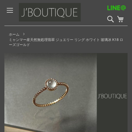
Skip
to
Content
検
My 
索
開
始
ホーム
ミャンマー産天然無処理翡翠 ジュエリー リング ホワイト 玻璃冰 K18 ロ
ーズゴールド
Skip
to
the
end
of
the
images
gallery