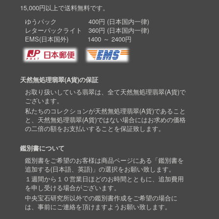
15,000円以上で送料無料です。
ゆうパック 400円 (日本国内一律)
レターパックライト 360円 (日本国内一律)
EMS(日本国外) 1400 ～ 2400円
天然無処理翡翠(A貨)の保証
お取り扱いしている翡翠は、全て天然無処理翡翠(A貨)で
ございます。
私たちのコレクションが天然無処理翡翠(A貨)であること
と、天然無処理翡翠(A貨)ではない場合にはお求めの価格
の二倍の額をお支払いすることを保証致します。
鑑別書について
鑑別書をご希望のお客様は商品ページにある「鑑別書を
追加する(日本語、英語)」の選択をお願い致します。
１週間から１０営業日ほどのお時間とともに、追加費用
を申し受ける場合がございます。
中央宝石研究所以外での鑑別書作成をご希望の場合に
は、事前にご連絡を頂けますようお願い致します。