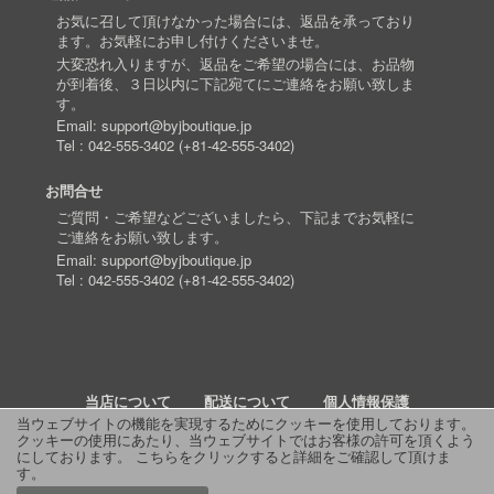
お気に召して頂けなかった場合には、返品を承っており
ます。お気軽にお申し付けくださいませ。
大変恐れ入りますが、返品をご希望の場合には、お品物
が到着後、３日以内に下記宛てにご連絡をお願い致しま
す。
Email:
support@byjboutique.jp
Tel :
042-555-3402
(
+81-42-555-3402
)
お問合せ
ご質問・ご希望などございましたら、下記までお気軽に
ご連絡をお願い致します。
Email:
support@byjboutique.jp
Tel :
042-555-3402
(
+81-42-555-3402
)
当店について
配送について
個人情報保護
当ウェブサイトの機能を実現するためにクッキーを使用しております。
クッキーの使用にあたり、当ウェブサイトではお客様の許可を頂くよう
詳細検索
よくあるご質問
お問い合わせ
RSS
にしております。
こちらをクリックすると詳細をご確認して頂けま
す
。
© 2011 J Boutique