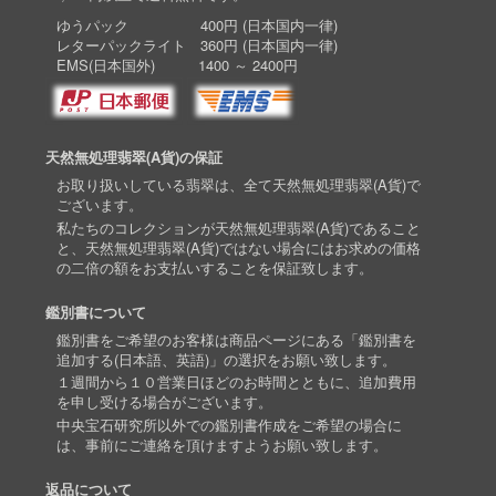
ゆうパック 400円 (日本国内一律)
レターパックライト 360円 (日本国内一律)
EMS(日本国外) 1400 ～ 2400円
天然無処理翡翠(A貨)の保証
お取り扱いしている翡翠は、全て天然無処理翡翠(A貨)で
ございます。
私たちのコレクションが天然無処理翡翠(A貨)であること
と、天然無処理翡翠(A貨)ではない場合にはお求めの価格
の二倍の額をお支払いすることを保証致します。
鑑別書について
鑑別書をご希望のお客様は商品ページにある「鑑別書を
追加する(日本語、英語)」の選択をお願い致します。
１週間から１０営業日ほどのお時間とともに、追加費用
を申し受ける場合がございます。
中央宝石研究所以外での鑑別書作成をご希望の場合に
は、事前にご連絡を頂けますようお願い致します。
返品について