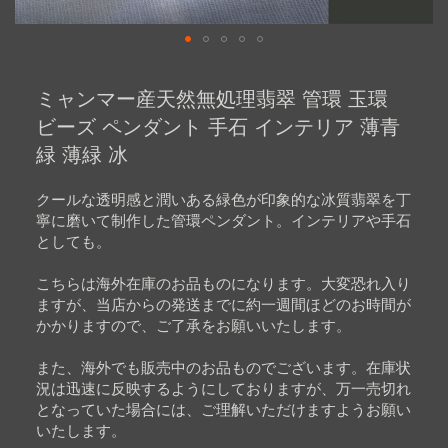
Skip
to
ミャンマー産天然無処理翡翠 管環 玉環
the
beginning
ビーズ ペンダント 手石 インテリア 薄青
of
緑 薄緑 冰
the
images
gallery
クールな透明感と潤いある緑色が印象的な冰質翡翠を丁
寧に磨いて制作した管環ペンダント。インテリアや手石
としても。
こちらは海外在庫のお品ものになります。大変恐れ入り
ますが、当店からの発送までに約一週間ほどのお時間が
かかりますので、ご了承をお願いいたします。
また、海外でも販売中のお品ものでございます。在庫状
況は迅速に反映するようにしておりますが、万一売切れ
となっていた場合には、ご理解いただけますようお願い
いたします。