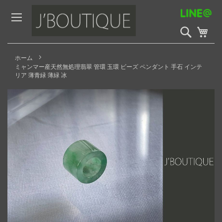
Skip
to
Content
検
My 
索
開
始
ホーム
ミャンマー産天然無処理翡翠 管環 玉環 ビーズ ペンダント 手石 インテ
リア 薄青緑 薄緑 冰
Skip
to
the
end
of
the
images
gallery