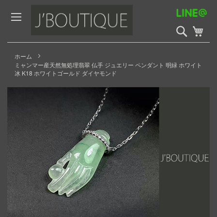
Skip
to
Content
検
My 
索
開
始
ホーム
ミャンマー産天然無処理翡翠 仏手 ジュエリー ペンダント 明緑 ホワイト
冰 K18 ホワイトゴールド ダイヤモンド
Skip
to
the
end
of
the
images
gallery