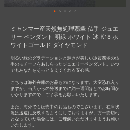
Skip
to
ミャンマー産天然無処理翡翠 仏手 ジュエ
the
beginning
リー ペンダント 明緑 ホワイト 冰 K18 ホ
of
ワイトゴールド ダイヤモンド
the
images
gallery
明るい緑のグラデーションと輝きが美しい冰質翡翠の仏
手のモチーフをあしらったジュエリーペンダント。いつ
でもあなたをそっと支えてくれる安心感。
こちらは海外在庫のお品ものになります。大変恐れ入り
ますが、当店からの発送までに約一週間ほどのお時間が
かかりますので、ご了承をお願いいたします。
また、海外でも販売中のお品ものでございます。在庫状
況は迅速に反映するようにしておりますが、万一売切れ
となっていた場合には、ご理解いただけますようお願い
いたします。