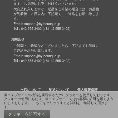
ます。お気軽にお申し付けくださいませ。
大変恐れ入りますが、返品をご希望の場合には、お品物
が到着後、３日以内に下記宛てにご連絡をお願い致しま
す。
Email:
support@byjboutique.jp
Tel :
042-555-3402
(
+81-42-555-3402
)
お問合せ
ご質問・ご希望などございましたら、下記までお気軽に
ご連絡をお願い致します。
Email:
support@byjboutique.jp
Tel :
042-555-3402
(
+81-42-555-3402
)
当店について
配送について
個人情報保護
当ウェブサイトの機能を実現するためにクッキーを使用しております。
クッキーの使用にあたり、当ウェブサイトではお客様の許可を頂くよう
詳細検索
よくあるご質問
お問い合わせ
RSS
にしております。
こちらをクリックすると詳細をご確認して頂けま
す
。
© 2011 J Boutique
クッキーを許可する