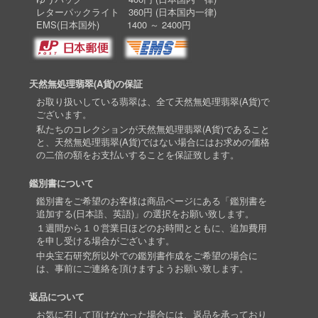
レターパックライト 360円 (日本国内一律)
EMS(日本国外) 1400 ～ 2400円
天然無処理翡翠(A貨)の保証
お取り扱いしている翡翠は、全て天然無処理翡翠(A貨)で
ございます。
私たちのコレクションが天然無処理翡翠(A貨)であること
と、天然無処理翡翠(A貨)ではない場合にはお求めの価格
の二倍の額をお支払いすることを保証致します。
鑑別書について
鑑別書をご希望のお客様は商品ページにある「鑑別書を
追加する(日本語、英語)」の選択をお願い致します。
１週間から１０営業日ほどのお時間とともに、追加費用
を申し受ける場合がございます。
中央宝石研究所以外での鑑別書作成をご希望の場合に
は、事前にご連絡を頂けますようお願い致します。
返品について
お気に召して頂けなかった場合には、返品を承っており