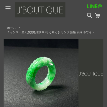
Skip
to
Content
検
My 
索
開
始
ホーム
ミャンマー産天然無処理翡翠 花 くりぬき リング 指輪 明緑 ホワイト
Skip
to
the
end
of
the
images
gallery