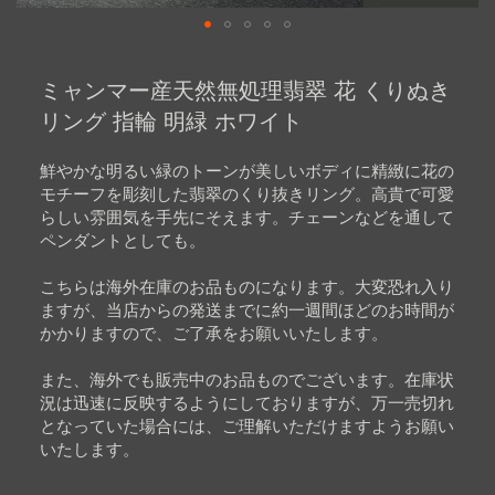
Skip
to
ミャンマー産天然無処理翡翠 花 くりぬき
the
beginning
リング 指輪 明緑 ホワイト
of
the
images
鮮やかな明るい緑のトーンが美しいボディに精緻に花の
gallery
モチーフを彫刻した翡翠のくり抜きリング。高貴で可愛
らしい雰囲気を手先にそえます。チェーンなどを通して
ペンダントとしても。
こちらは海外在庫のお品ものになります。大変恐れ入り
ますが、当店からの発送までに約一週間ほどのお時間が
かかりますので、ご了承をお願いいたします。
また、海外でも販売中のお品ものでございます。在庫状
況は迅速に反映するようにしておりますが、万一売切れ
となっていた場合には、ご理解いただけますようお願い
いたします。