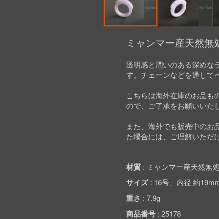
Skip
to
ミャンマー産天然無処
the
beginning
透明感と潤いのある深めな
of
す。チェーンなどを通して
the
images
gallery
こちらは海外在庫のお品も
ので、ご了承をお願いいた
また、海外でも販売中のお
た場合には、ご理解いただ
材質
ミャンマー産天然無処
サイズ
16号、内径 約19m
重さ
7.9g
商品番号
25178