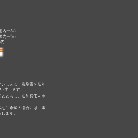
内一律)
国内一律)
0円
ージにある「鑑別書を追加
願い致します。
間とともに、追加費用を申
成をご希望の場合には、事
致します。