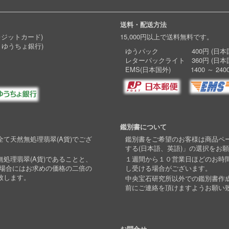
送料・配送方法
レジットカード)
15,000円以上で送料無料です。
 ゆうちょ銀行)
ゆうパック 400円 (日本国
レターパックライト 360円 (日本
EMS(日本国外) 1400 ～ 240
鑑別書について
て天然無処理翡翠(A貨)でござ
鑑別書をご希望のお客様は商品ペ
する(日本語、英語)」の選択をお
処理翡翠(A貨)であることと、
１週間から１０営業日ほどのお時
い場合にはお求めの価格の二倍の
し受ける場合がございます。
致します。
中央宝石研究所以外での鑑別書作
前にご連絡を頂けますようお願い
お問合せ