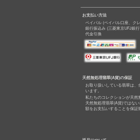
お支払い方法
ペイパル (ペイパル口座、ク
銀行振込み (三菱東京UFJ銀行
代金引換
天然無処理翡翠(A貨)の保証
お取り扱いしている翡翠は、全
います。
私たちのコレクションが天然無
天然無処理翡翠(A貨)ではな
額をお支払いすることを保証
返品について