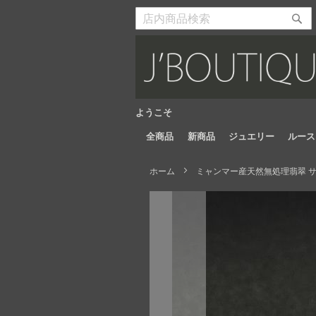
Skip
to
検
検
Content
索
索
開
開
始
始
ようこそ
全商品
新商品
ジュエリー
ルース
ホーム
ミャンマー産天然無処理翡翠 サ
Skip
to
the
end
of
the
images
gallery