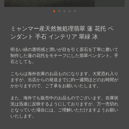
Skip
to
ミャンマー産天然無処理翡翠 蓮 花托 ペ
the
beginning
ンダント 手石 インテリア 翠緑 冰
of
the
images
明るい緑の透明感と潤いが目を引く原石を丁寧に磨いて
gallery
制作した蓮の花托をモチーフにした翡翠ペンダント。手
石としても。
こちらは海外在庫のお品ものになります。大変恐れ入り
ますが、当店からの発送までに約一週間ほどのお時間が
かかりますので、ご了承をお願いいたします。
また、海外でも販売中のお品ものでございます。在庫状
況は迅速に反映するようにしておりますが、万一売切れ
となっていた場合には、ご理解いただけますようお願い
いたします。