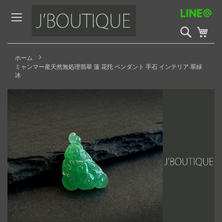
Skip
to
Content
検
My 
索
開
始
ホーム
ミャンマー産天然無処理翡翠 蓮 花托 ペンダント 手石 インテリア 翠緑
冰
Skip
to
the
end
of
the
images
gallery