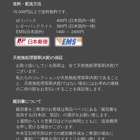
送料・配送方法
15,000円以上で送料無料です。
ゆうパック 400円 (日本国内一律)
レターパックライト 360円 (日本国内一律)
EMS(日本国外) 1400 ～ 2400円
天然無処理翡翠(A貨)の保証
お取り扱いしている翡翠は、全て天然無処理翡翠(A貨)で
ございます。
私たちのコレクションが天然無処理翡翠(A貨)であること
と、天然無処理翡翠(A貨)ではない場合にはお求めの価格
の二倍の額をお支払いすることを保証致します。
鑑別書について
鑑別書をご希望のお客様は商品ページにある「鑑別書を
追加する(日本語、英語)」の選択をお願い致します。
１週間から１０営業日ほどのお時間とともに、追加費用
を申し受ける場合がございます。
中央宝石研究所以外での鑑別書作成をご希望の場合に
は、事前にご連絡を頂けますようお願い致します。