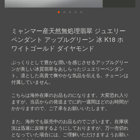
Skip
to
ミャンマー産天然無処理翡翠 ジュエリー
the
beginning
ペンダント アップルグリーン 冰 K18 ホ
of
ワイトゴールド ダイヤモンド
the
images
gallery
ぷっくりとして豊かな潤いを感じさせるアップルグリー
ンが美しい冰質翡翠をあしらったジュエリーペンダン
ト。凛とした高貴で爽やかな気品を伝える。チェーンは
付属していません。
こちらは海外在庫のお品ものになります。大変恐れ入り
ますが、当店からの発送までに約一週間ほどのお時間が
かかりますので、ご了承をお願いいたします。
また、海外でも販売中のお品ものでございます。在庫状
況は迅速に反映するようにしておりますが、万一売切れ
となっていた場合には、ご理解いただけますようお願い