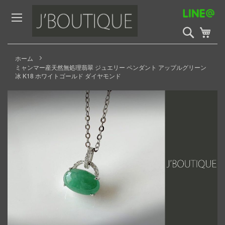
Skip
to
Content
検
My 
索
開
始
ホーム
ミャンマー産天然無処理翡翠 ジュエリー ペンダント アップルグリーン
冰 K18 ホワイトゴールド ダイヤモンド
Skip
to
the
end
of
the
images
gallery