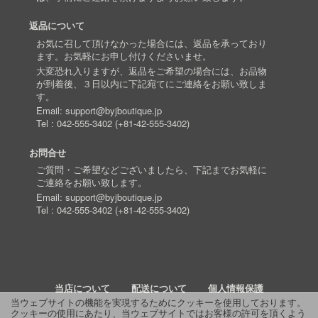
返品について
お気に召して頂けなかった場合には、返品を承っており
ます。お気軽にお申し付けくださいませ。
大変恐れ入りますが、返品をご希望の場合には、お品物
が到着後、３日以内に下記宛てにご連絡をお願い致しま
す。
Email:
support@byjboutique.jp
Tel :
042-555-3402
(
+81-42-555-3402
)
お問合せ
ご質問・ご希望などございましたら、下記までお気軽に
ご連絡をお願い致します。
Email:
support@byjboutique.jp
Tel :
042-555-3402
(
+81-42-555-3402
)
当店について
配送について
個人情報保護
当ウェブサイトの機能を実現するためにクッキーを使用しております。
クッキーの使用にあたり、当ウェブサイトではお客様の許可を頂くよう
詳細検索
よくあるご質問
お問い合わせ
RSS