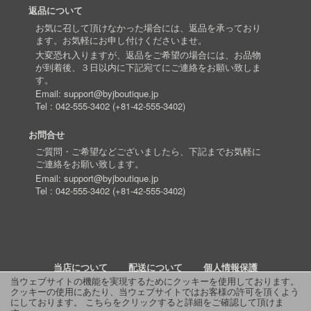
返品について
お気に召して頂けなかった場合には、返品を承っており
ます。お気軽にお申し付けくださいませ。
大変恐れ入りますが、返品をご希望の場合には、お品物
が到着後、３日以内に下記宛てにご連絡をお願い致しま
す。
Email:
support@byjboutique.jp
Tel :
042-555-3402
(
+81-42-555-3402
)
お問合せ
ご質問・ご希望などございましたら、下記までお気軽に
ご連絡をお願い致します。
Email:
support@byjboutique.jp
Tel :
042-555-3402
(
+81-42-555-3402
)
当店について
配送について
個人情報保護
当ウェブサイトの機能を実現するためにクッキーを使用しております。
クッキーの使用にあたり、当ウェブサイトではお客様の許可を頂くよう
詳細検索
よくあるご質問
お問い合わせ
RSS
にしております。
こちらをクリックすると詳細をご確認して頂けま