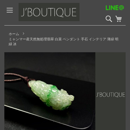
Skip
to
Content
検
My 
索
開
始
ホーム
ミャンマー産天然無処理翡翠 白菜 ペンダント 手石 インテリア 薄緑 明
緑 冰
Skip
to
the
end
of
the
images
gallery