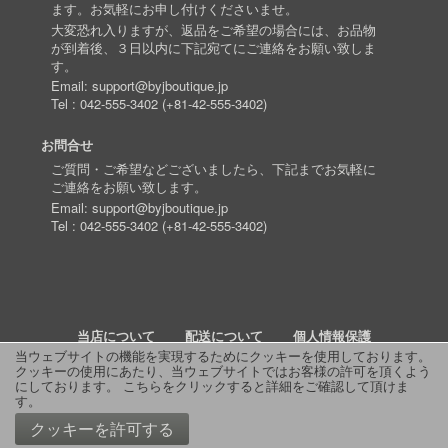
ます。お気軽にお申し付けくださいませ。
大変恐れ入りますが、返品をご希望の場合には、お品物
が到着後、３日以内に下記宛てにご連絡をお願い致しま
す。
Email:
support@byjboutique.jp
Tel :
042-555-3402
(
+81-42-555-3402
)
お問合せ
ご質問・ご希望などございましたら、下記までお気軽に
ご連絡をお願い致します。
Email:
support@byjboutique.jp
Tel :
042-555-3402
(
+81-42-555-3402
)
当店について
配送について
個人情報保護
当ウェブサイトの機能を実現するためにクッキーを使用しております。
クッキーの使用にあたり、当ウェブサイトではお客様の許可を頂くよう
詳細検索
よくあるご質問
お問い合わせ
RSS
にしております。
こちらをクリックすると詳細をご確認して頂けま
す
。
© 2011 J Boutique
クッキーを許可する