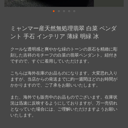
Skip
to
ミャンマー産天然無処理翡翠 白菜 ペンダ
the
beginning
ント 手石 インテリア 薄緑 明緑 冰
of
the
images
クールな透明感と爽やかな緑のトーンの原石を精緻に彫
gallery
刻した吉祥のモチーフの白菜の翡翠ペンダント。紐付き
ですので、すぐに着用していただけます。
こちらは海外在庫のお品ものになります。大変恐れ入り
ますが、当店からの発送までに約一週間ほどのお時間が
かかりますので、ご了承をお願いいたします。
また、海外でも販売中のお品ものでございます。在庫状
況は迅速に反映するようにしておりますが、万一売切れ
となっていた場合には、ご理解いただけますようお願い
いたします。