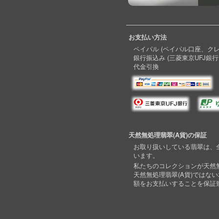
お支払い方法
ペイパル (ペイパル口座、ク
銀行振込み (三菱東京UFJ銀行
代金引換
天然無処理翡翠(A貨)の保証
お取り扱いしている翡翠は、全
います。
私たちのコレクションが天然無
天然無処理翡翠(A貨)ではな
額をお支払いすることを保証