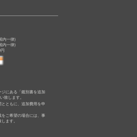
内一律)
国内一律)
0円
ージにある「鑑別書を追加
願い致します。
間とともに、追加費用を申
成をご希望の場合には、事
致します。