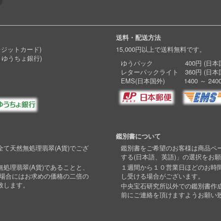
送料・配送方法
レジットカード)
15,000円以上で送料無料です。
 ゆうちょ銀行)
ゆうパック 400円 (日本国
レターパックライト 360円 (日本
EMS(日本国外) 1400 ～ 240
鑑別書について
て天然無処理翡翠(A貨)でござ
鑑別書をご希望のお客様は商品ペ
する(日本語、英語)」の選択をお
処理翡翠(A貨)であることと、
１週間から１０営業日ほどのお時
い場合にはお求めの価格の二倍の
し受ける場合がございます。
致します。
中央宝石研究所以外での鑑別書作
前にご連絡を頂けますようお願い