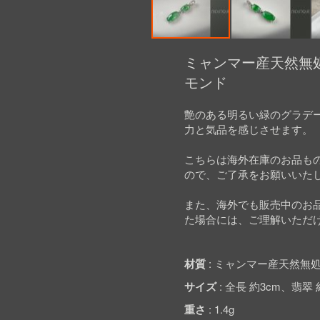
Skip
to
ミャンマー産天然無処
the
モンド
beginning
of
the
艶のある明るい緑のグラデ
images
力と気品を感じさせます。
gallery
こちらは海外在庫のお品も
ので、ご了承をお願いいた
また、海外でも販売中のお
た場合には、ご理解いただ
材質
ミャンマー産天然無処
サイズ
全長 約3cm、翡翠 約12
重さ
1.4g