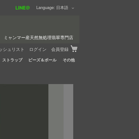
Language
日本語
ミャンマー産天然無処理翡翠専門店
My Cart
ッシュリスト
ログイン
会員登録
ストラップ
ビーズ＆ボール
その他