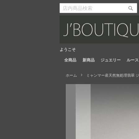
Skip
to
検
検
Content
索
索
開
開
始
始
ようこそ
全商品
新商品
ジュエリー
ルース
ホーム
ミャンマー産天然無処理翡翠 ジュ
Skip
to
the
end
of
the
images
gallery