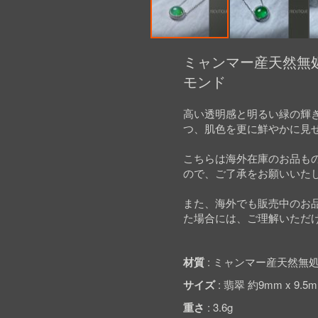
Skip
to
ミャンマー産天然無処
the
モンド
beginning
of
the
高い透明感と明るい緑の輝
images
つ、肌色を更に鮮やかに見
gallery
こちらは海外在庫のお品も
ので、ご了承をお願いいた
また、海外でも販売中のお
た場合には、ご理解いただ
材質
ミャンマー産天然無処
サイズ
翡翠 約9mm x 9.5m
重さ
3.6g