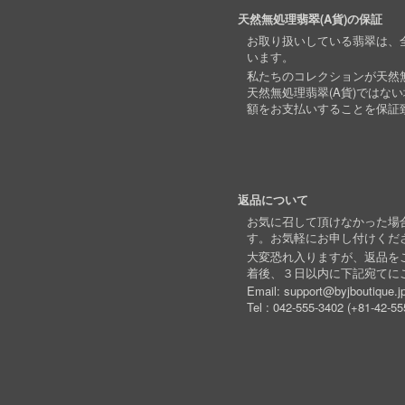
天然無処理翡翠(A貨)の保証
お取り扱いしている翡翠は、全
います。
私たちのコレクションが天然無
天然無処理翡翠(A貨)ではな
額をお支払いすることを保証
返品について
お気に召して頂けなかった場
す。お気軽にお申し付けくだ
大変恐れ入りますが、返品を
着後、３日以内に下記宛てに
Email:
support@byjboutique.j
Tel :
042-555-3402
(
+81-42-55