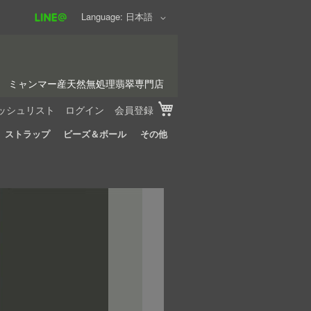
Language
日本語
ミャンマー産天然無処理翡翠専門店
My Cart
ッシュリスト
ログイン
会員登録
ストラップ
ビーズ＆ボール
その他