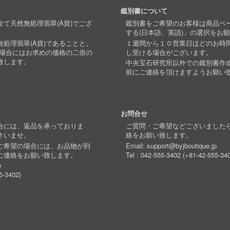
鑑別書について
て天然無処理翡翠(A貨)でござ
鑑別書をご希望のお客様は商品ペ
する(日本語、英語)」の選択をお
処理翡翠(A貨)であることと、
１週間から１０営業日ほどのお時
い場合にはお求めの価格の二倍の
し受ける場合がございます。
致します。
中央宝石研究所以外での鑑別書作
前にご連絡を頂けますようお願い
お問合せ
合には、返品を承っておりま
ご質問・ご希望などございました
さいませ。
絡をお願い致します。
ご希望の場合には、お品物が到
Email:
support@byjboutique.jp
ご連絡をお願い致します。
Tel :
042-555-3402
(
+81-42-555-34
p
5-3402
)