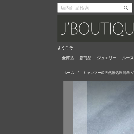
Skip
to
検
検
Content
索
索
開
開
始
始
ようこそ
全商品
新商品
ジュエリー
ルース
ホーム
ミャンマー産天然無処理翡翠 ジュ
Skip
to
the
end
of
the
images
gallery