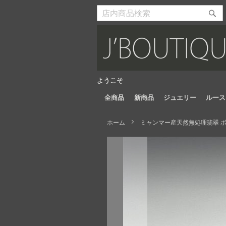
Skip
to
検
検
Content
索
索
開
開
始
始
ようこそ
全商品
新商品
ジュエリー
ルース
ホーム
ミャンマー産天然無処理翡翠 ボタ
Skip
to
the
end
of
the
images
gallery