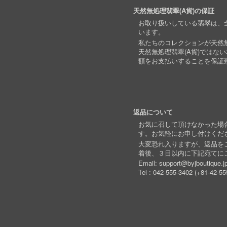
天然無処理翡翠(A貨)の保証
お取り扱いしている翡翠は、全
います。
私たちのコレクションが天然無
天然無処理翡翠(A貨)ではな
額をお支払いすることを保証
返品について
お気に召して頂けなかった場
す。お気軽にお申し付けくだ
大変恐れ入りますが、返品を
着後、３日以内に下記宛てに
Email:
support@byjboutique.j
Tel :
042-555-3402
(
+81-42-55