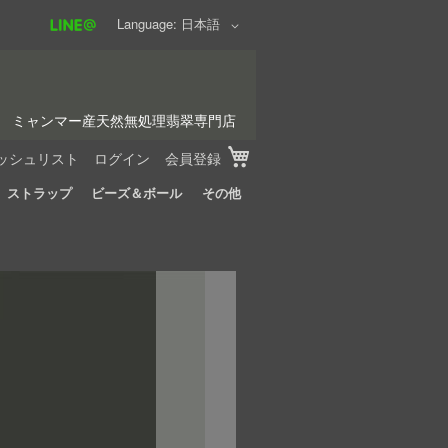
Language
日本語
ミャンマー産天然無処理翡翠専門店
My Cart
ッシュリスト
ログイン
会員登録
ストラップ
ビーズ＆ボール
その他