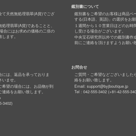
鑑別書について
て天然無処理翡翠(A貨)でござ
鑑別書をご希望のお客様は商品ペ
する(日本語、英語)」の選択をお
処理翡翠(A貨)であることと、
１週間から１０営業日ほどのお時
い場合にはお求めの価格の二倍の
し受ける場合がございます。
致します。
中央宝石研究所以外での鑑別書作
前にご連絡を頂けますようお願い
お問合せ
合には、返品を承っておりま
ご質問・ご希望などございました
さいませ。
絡をお願い致します。
ご希望の場合には、お品物が到
Email:
support@byjboutique.jp
ご連絡をお願い致します。
Tel :
042-555-3402
(
+81-42-555-34
p
5-3402
)