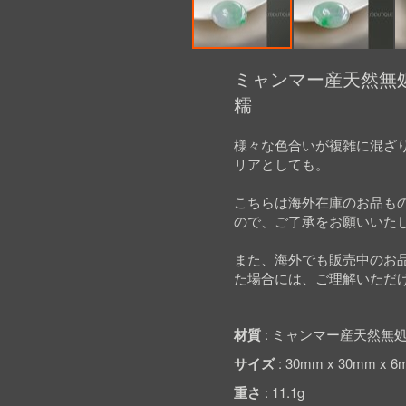
Skip
to
ミャンマー産天然無処
the
糯
beginning
of
the
様々な色合いが複雑に混ざ
images
リアとしても。
gallery
こちらは海外在庫のお品も
ので、ご了承をお願いいた
また、海外でも販売中のお
た場合には、ご理解いただ
材質
ミャンマー産天然無処
サイズ
30mm x 30mm x 6
重さ
11.1g