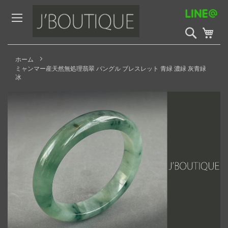
Skip
to
Content
検
My 
索
開
始
ホーム
ミャンマー産天然無処理翡翠 バングル ブレスレット 青緑 濃緑 灰青緑
冰
Skip
to
the
end
of
the
images
gallery