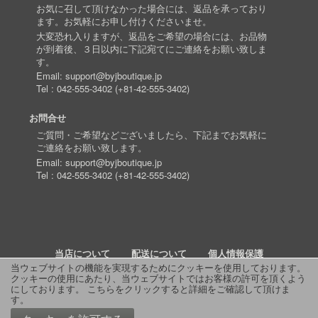
お気に召して頂けなかった場合には、返品を承っており
ます。お気軽にお申し付けくださいませ。
大変恐れ入りますが、返品をご希望の場合には、お品物
が到着後、３日以内に下記宛てにご連絡をお願い致しま
す。
Email:
support@byjboutique.jp
Tel :
042-555-3402
(
+81-42-555-3402
)
お問合せ
ご質問・ご希望などございましたら、下記までお気軽に
ご連絡をお願い致します。
Email:
support@byjboutique.jp
Tel :
042-555-3402
(
+81-42-555-3402
)
当店について
配送について
個人情報保護
当ウェブサイトの機能を実現するためにクッキーを使用しております。
クッキーの使用にあたり、当ウェブサイトではお客様の許可を頂くよう
詳細検索
よくあるご質問
お問い合わせ
RSS
にしております。
こちらをクリックすると詳細をご確認して頂けま
す
。
© 2011 J Boutique