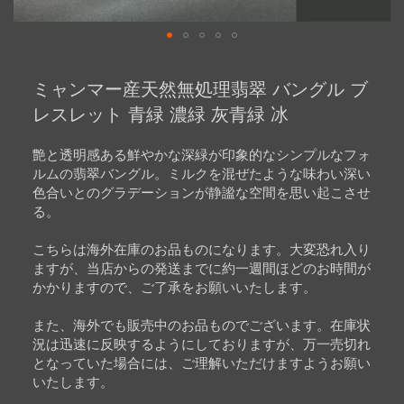
Skip
to
ミャンマー産天然無処理翡翠 バングル ブ
the
beginning
レスレット 青緑 濃緑 灰青緑 冰
of
the
images
艶と透明感ある鮮やかな深緑が印象的なシンプルなフォ
gallery
ルムの翡翠バングル。ミルクを混ぜたような味わい深い
色合いとのグラデーションが静謐な空間を思い起こさせ
る。
こちらは海外在庫のお品ものになります。大変恐れ入り
ますが、当店からの発送までに約一週間ほどのお時間が
かかりますので、ご了承をお願いいたします。
また、海外でも販売中のお品ものでございます。在庫状
況は迅速に反映するようにしておりますが、万一売切れ
となっていた場合には、ご理解いただけますようお願い
いたします。