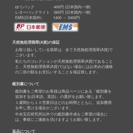
ゆうパック 400円 (日本国内一律)
レターパックライト 360円 (日本国内一律)
EMS(日本国外) 1400 ～ 2400円
天然無処理翡翠(A貨)の保証
お取り扱いしている翡翠は、全て天然無処理翡翠(A貨)で
ございます。
私たちのコレクションが天然無処理翡翠(A貨)であること
と、天然無処理翡翠(A貨)ではない場合にはお求めの価格
の二倍の額をお支払いすることを保証致します。
鑑別書について
鑑別書をご希望のお客様は商品ページにある「鑑別書を
追加する(日本語、英語)」の選択をお願い致します。
１週間から１０営業日ほどのお時間とともに、追加費用
を申し受ける場合がございます。
中央宝石研究所以外での鑑別書作成をご希望の場合に
は、事前にご連絡を頂けますようお願い致します。
返品について