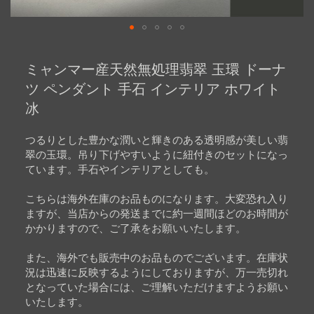
Skip
to
ミャンマー産天然無処理翡翠 玉環 ドーナ
the
beginning
ツ ペンダント 手石 インテリア ホワイト
of
冰
the
images
gallery
つるりとした豊かな潤いと輝きのある透明感が美しい翡
翠の玉環。吊り下げやすいように紐付きのセットになっ
ています。手石やインテリアとしても。
こちらは海外在庫のお品ものになります。大変恐れ入り
ますが、当店からの発送までに約一週間ほどのお時間が
かかりますので、ご了承をお願いいたします。
また、海外でも販売中のお品ものでございます。在庫状
況は迅速に反映するようにしておりますが、万一売切れ
となっていた場合には、ご理解いただけますようお願い
いたします。