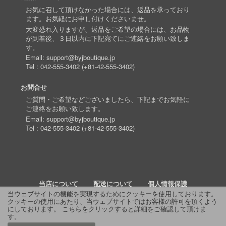
お気に召して頂けなかった場合には、返品を承っており
ます。お気軽にお申し付けくださいませ。
大変恐れ入りますが、返品をご希望の場合には、お品物
が到着後、３日以内に下記宛てにご連絡をお願い致しま
す。
Email:
support@byjboutique.jp
Tel :
042-555-3402
(
+81-42-555-3402
)
お問合せ
ご質問・ご希望などございましたら、下記までお気軽に
ご連絡をお願い致します。
Email:
support@byjboutique.jp
Tel :
042-555-3402
(
+81-42-555-3402
)
当店について
配送について
個人情報保護
当ウェブサイトの機能を実現するためにクッキーを使用しております。
クッキーの使用にあたり、当ウェブサイトではお客様の許可を頂くよう
詳細検索
よくあるご質問
お問い合わせ
RSS
にしております。
こちらをクリックすると詳細をご確認して頂けま
す
。
© 2011 J Boutique