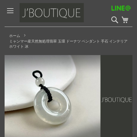
Skip
to
Content
検
My 
索
開
始
ホーム
ミャンマー産天然無処理翡翠 玉環 ドーナツ ペンダント 手石 インテリア
ホワイト 冰
Skip
to
the
end
of
the
images
gallery