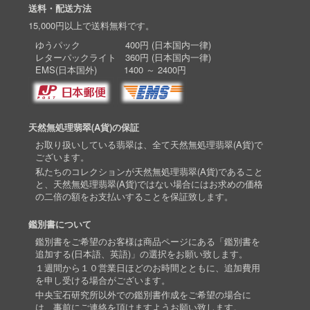
送料・配送方法
15,000円以上で送料無料です。
ゆうパック 400円 (日本国内一律)
レターパックライト 360円 (日本国内一律)
EMS(日本国外) 1400 ～ 2400円
天然無処理翡翠(A貨)の保証
お取り扱いしている翡翠は、全て天然無処理翡翠(A貨)で
ございます。
私たちのコレクションが天然無処理翡翠(A貨)であること
と、天然無処理翡翠(A貨)ではない場合にはお求めの価格
の二倍の額をお支払いすることを保証致します。
鑑別書について
鑑別書をご希望のお客様は商品ページにある「鑑別書を
追加する(日本語、英語)」の選択をお願い致します。
１週間から１０営業日ほどのお時間とともに、追加費用
を申し受ける場合がございます。
中央宝石研究所以外での鑑別書作成をご希望の場合に
は、事前にご連絡を頂けますようお願い致します。