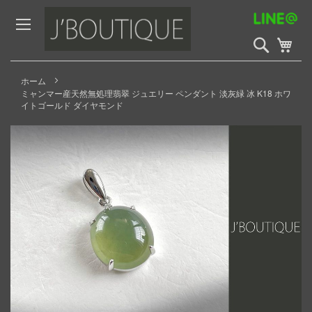
Skip
to
Content
検
My 
索
開
始
ホーム
ミャンマー産天然無処理翡翠 ジュエリー ペンダント 淡灰緑 冰 K18 ホワ
イトゴールド ダイヤモンド
Skip
to
the
end
of
the
images
gallery