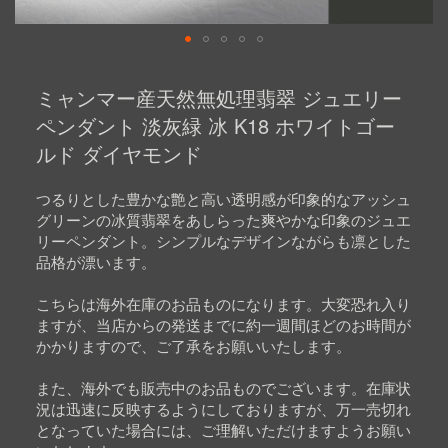
Skip
to
ミャンマー産天然無処理翡翠 ジュエリー
the
beginning
ペンダント 淡灰緑 冰 K18 ホワイトゴー
of
ルド ダイヤモンド
the
images
gallery
つるりとした豊かな艶と高い透明感が印象的なアッシュ
グリーンの冰質翡翠をあしらった爽やかな印象のジュエ
リーペンダント。シンプルなデザインながらも凛とした
品格が漂います。
こちらは海外在庫のお品ものになります。大変恐れ入り
ますが、当店からの発送までに約一週間ほどのお時間が
かかりますので、ご了承をお願いいたします。
また、海外でも販売中のお品ものでございます。在庫状
況は迅速に反映するようにしておりますが、万一売切れ
となっていた場合には、ご理解いただけますようお願い