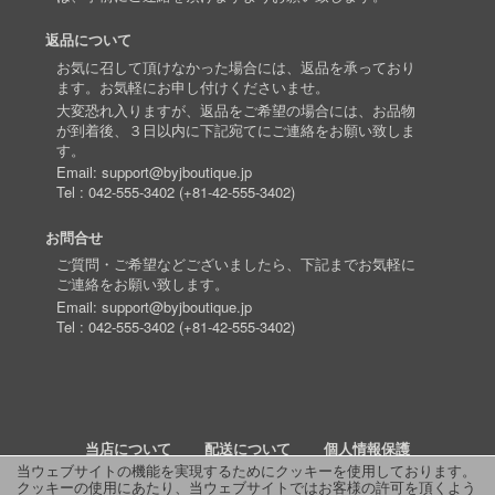
返品について
お気に召して頂けなかった場合には、返品を承っており
ます。お気軽にお申し付けくださいませ。
大変恐れ入りますが、返品をご希望の場合には、お品物
が到着後、３日以内に下記宛てにご連絡をお願い致しま
す。
Email:
support@byjboutique.jp
Tel :
042-555-3402
(
+81-42-555-3402
)
お問合せ
ご質問・ご希望などございましたら、下記までお気軽に
ご連絡をお願い致します。
Email:
support@byjboutique.jp
Tel :
042-555-3402
(
+81-42-555-3402
)
当店について
配送について
個人情報保護
当ウェブサイトの機能を実現するためにクッキーを使用しております。
クッキーの使用にあたり、当ウェブサイトではお客様の許可を頂くよう
詳細検索
よくあるご質問
お問い合わせ
RSS