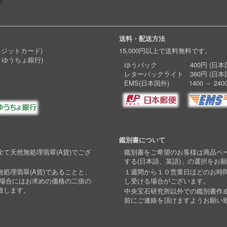
送料・配送方法
レジットカード)
15,000円以上で送料無料です。
 ゆうちょ銀行)
ゆうパック 400円 (日本国
レターパックライト 360円 (日本
EMS(日本国外) 1400 ～ 240
鑑別書について
て天然無処理翡翠(A貨)でござ
鑑別書をご希望のお客様は商品ペ
する(日本語、英語)」の選択をお
処理翡翠(A貨)であることと、
１週間から１０営業日ほどのお時
い場合にはお求めの価格の二倍の
し受ける場合がございます。
致します。
中央宝石研究所以外での鑑別書作
前にご連絡を頂けますようお願い