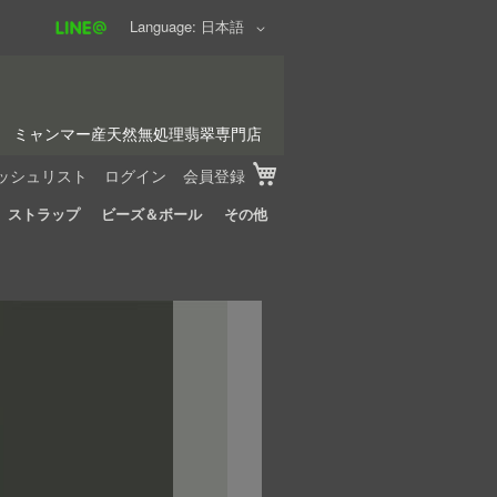
Language
日本語
ミャンマー産天然無処理翡翠専門店
My Cart
ッシュリスト
ログイン
会員登録
ストラップ
ビーズ＆ボール
その他