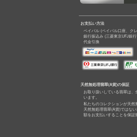
お支払い方法
ペイパル (ペイパル口座、ク
銀行振込み (三菱東京UFJ銀行
代金引換
天然無処理翡翠(A貨)の保証
お取り扱いしている翡翠は、全
います。
私たちのコレクションが天然無
天然無処理翡翠(A貨)ではな
額をお支払いすることを保証