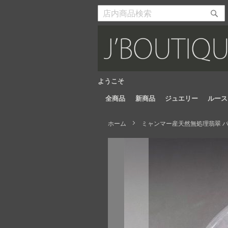
Skip
to
検
検
Content
索
索
開
開
始
始
ようこそ
全商品
新商品
ジュエリー
ルース
ホーム
ミャンマー産天然無処理翡翠 バ
Skip
to
the
end
of
the
images
gallery