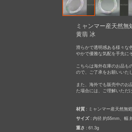
Skip
to
ミャンマー産天然無処
the
黄翡 冰
beginning
of
the
滑らかで透明感ある様々な
images
やかで優雅な気配を手先に
gallery
こちらは海外在庫のお品も
ので、ご了承をお願いいた
また、海外でも販売中のお
た場合には、ご理解いただ
材質
ミャンマー産天然無処
サイズ
内径 約55mm、幅 
重さ
61.3g