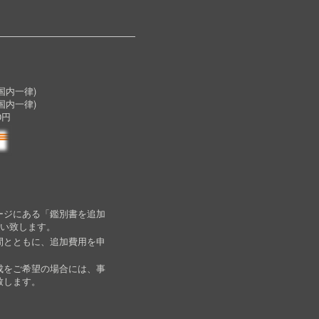
内一律)
国内一律)
0円
ージにある「鑑別書を追加
願い致します。
間とともに、追加費用を申
成をご希望の場合には、事
致します。