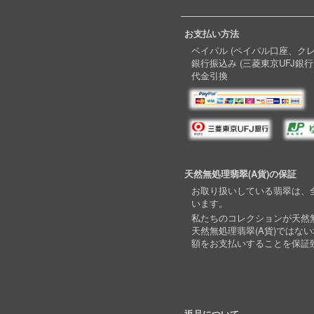
お支払い方法
ペイパル (ペイパル口座、ク
銀行振込み (三菱東京UFJ銀行
代金引換
天然無処理翡翠(A貨)の保証
お取り扱いしている翡翠は、全
います。
私たちのコレクションが天然無
天然無処理翡翠(A貨)ではな
額をお支払いすることを保証
返品について