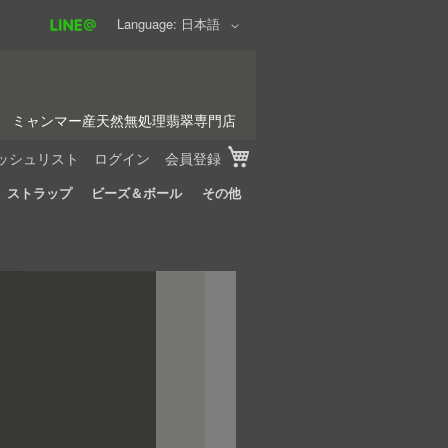
Language
日本語
ミャンマー産天然無処理翡翠専門店
My Cart
ッシュリスト
ログイン
会員登録
ストラップ
ビーズ＆ボール
その他