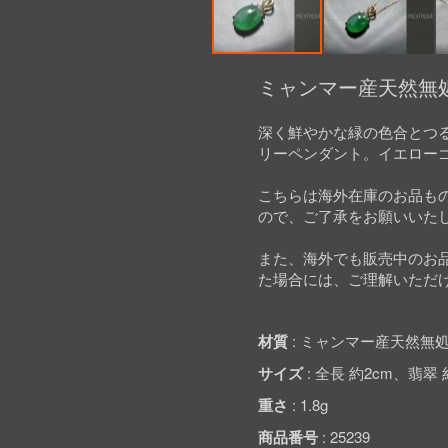
Skip
to
ミャンマー産天然無処
the
beginning
深く鮮やかな緑の色合とつ
of
リーペンダント。イエロー
the
images
gallery
こちらは海外在庫のお品も
ので、ご了承をお願いいた
また、海外でも販売中のお
た場合には、ご理解いただ
材質
ミャンマー産天然無処
サイズ
全長 約2cm、翡翠 約1
重さ
1.8g
商品番号
25239