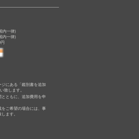
内一律)
国内一律)
0円
ージにある「鑑別書を追加
願い致します。
間とともに、追加費用を申
成をご希望の場合には、事
致します。