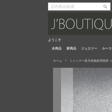
Skip
to
検
検
Content
索
索
開
開
始
始
ようこそ
全商品
新商品
ジュエリー
ルース
ホーム
ミャンマー産天然無処理翡翠 ジュ
Skip
to
the
end
of
the
images
gallery