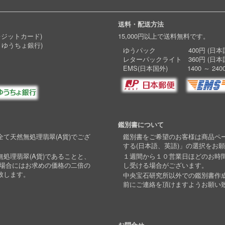
送料・配送方法
レジットカード)
15,000円以上で送料無料です。
 ゆうちょ銀行)
ゆうパック 400円 (日本国
レターパックライト 360円 (日本
EMS(日本国外) 1400 ～ 240
鑑別書について
て天然無処理翡翠(A貨)でござ
鑑別書をご希望のお客様は商品ペ
する(日本語、英語)」の選択をお
処理翡翠(A貨)であることと、
１週間から１０営業日ほどのお時
い場合にはお求めの価格の二倍の
し受ける場合がございます。
致します。
中央宝石研究所以外での鑑別書作
前にご連絡を頂けますようお願い
お問合せ