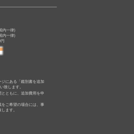
内一律)
国内一律)
0円
ージにある「鑑別書を追加
願い致します。
間とともに、追加費用を申
成をご希望の場合には、事
致します。