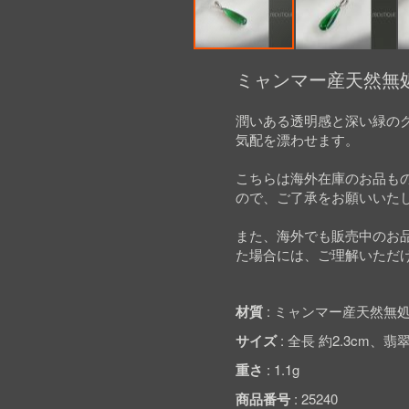
Skip
to
ミャンマー産天然無処
the
beginning
潤いある透明感と深い緑の
of
気配を漂わせます。
the
images
gallery
こちらは海外在庫のお品も
ので、ご了承をお願いいた
また、海外でも販売中のお
た場合には、ご理解いただ
材質
ミャンマー産天然無処
サイズ
全長 約2.3cm、翡翠 
重さ
1.1g
商品番号
25240