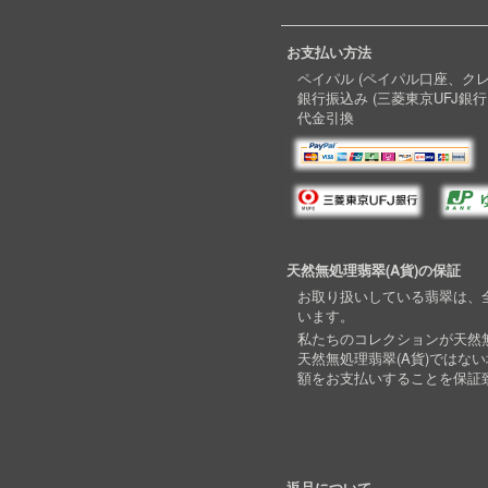
お支払い方法
ペイパル (ペイパル口座、ク
銀行振込み (三菱東京UFJ銀行
代金引換
天然無処理翡翠(A貨)の保証
お取り扱いしている翡翠は、全
います。
私たちのコレクションが天然無
天然無処理翡翠(A貨)ではな
額をお支払いすることを保証
返品について