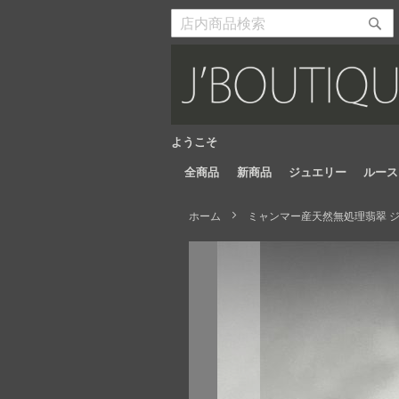
Skip
to
検
検
Content
索
索
開
開
始
始
ようこそ
全商品
新商品
ジュエリー
ルース
ホーム
ミャンマー産天然無処理翡翠 ジュ
Skip
to
the
end
of
the
images
gallery