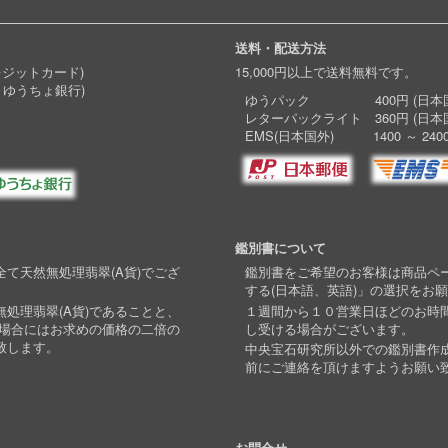
送料・配送方法
レジットカード)
15,000円以上で送料無料です。
 ゆうちょ銀行)
ゆうパック 400円 (日本国
レターパックライト 360円 (日本
EMS(日本国外) 1400 ～ 240
鑑別書について
て天然無処理翡翠(A貨)でござ
鑑別書をご希望のお客様は商品ペ
する(日本語、英語)」の選択をお
処理翡翠(A貨)であることと、
１週間から１０営業日ほどのお時
い場合にはお求めの価格の二倍の
し受ける場合がございます。
致します。
中央宝石研究所以外での鑑別書作
前にご連絡を頂けますようお願い
お問合せ