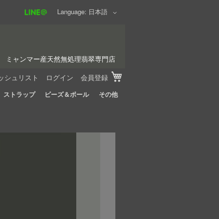
Language
日本語
ミャンマー産天然無処理翡翠専門店
My Cart
ッシュリスト
ログイン
会員登録
ストラップ
ビーズ＆ボール
その他