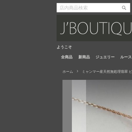
Skip
to
検
検
Content
索
索
開
開
始
始
ようこそ
全商品
新商品
ジュエリー
ルース
ホーム
ミャンマー産天然無処理翡翠 ビー
Skip
to
the
end
of
the
images
gallery