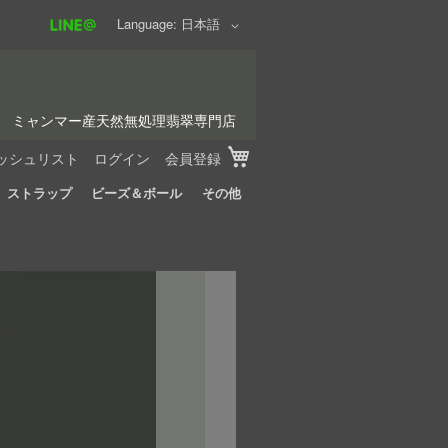
Language
日本語
ミャンマー産天然無処理翡翠専門店
My Cart
ッシュリスト
ログイン
会員登録
ストラップ
ビーズ＆ボール
その他