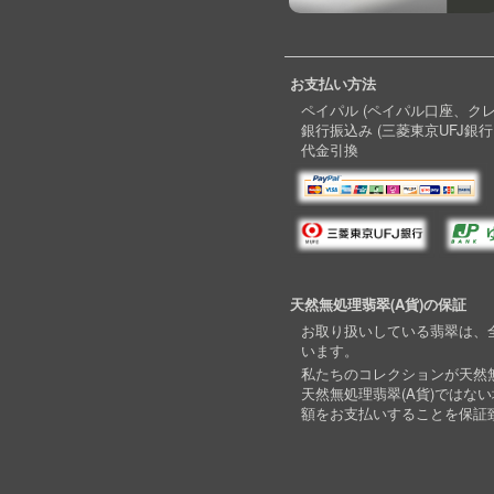
お支払い方法
ペイパル (ペイパル口座、ク
銀行振込み (三菱東京UFJ銀行
代金引換
天然無処理翡翠(A貨)の保証
お取り扱いしている翡翠は、全
います。
私たちのコレクションが天然無
天然無処理翡翠(A貨)ではな
額をお支払いすることを保証