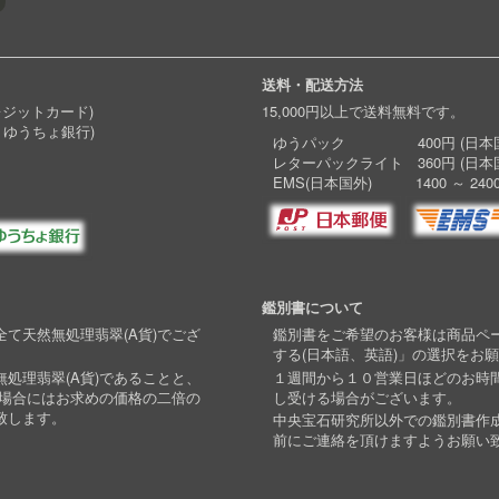
送料・配送方法
レジットカード)
15,000円以上で送料無料です。
 ゆうちょ銀行)
ゆうパック 400円 (日本国
レターパックライト 360円 (日本
EMS(日本国外) 1400 ～ 240
鑑別書について
て天然無処理翡翠(A貨)でござ
鑑別書をご希望のお客様は商品ペ
する(日本語、英語)」の選択をお
処理翡翠(A貨)であることと、
１週間から１０営業日ほどのお時
い場合にはお求めの価格の二倍の
し受ける場合がございます。
致します。
中央宝石研究所以外での鑑別書作
前にご連絡を頂けますようお願い