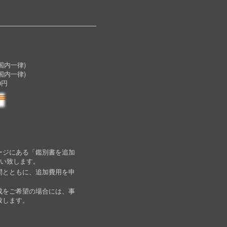
内一律)
国内一律)
0円
ージにある「鑑別書を追加
願い致します。
間とともに、追加費用を申
成をご希望の場合には、事
致します。