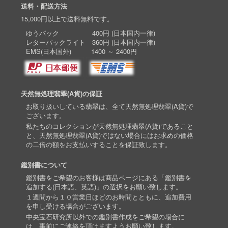
送料・配送方法
15,000円以上で送料無料です。
ゆうパック 400円 (日本国内一律)
レターパックライト 360円 (日本国内一律)
EMS(日本国外) 1400 ～ 2400円
天然無処理翡翠(A貨)の保証
お取り扱いしている翡翠は、全て天然無処理翡翠(A貨)で
ございます。
私たちのコレクションが天然無処理翡翠(A貨)であること
と、天然無処理翡翠(A貨)ではない場合にはお求めの価格
の二倍の額をお支払いすることを保証致します。
鑑別書について
鑑別書をご希望のお客様は商品ページにある「鑑別書を
追加する(日本語、英語)」の選択をお願い致します。
１週間から１０営業日ほどのお時間とともに、追加費用
を申し受ける場合がございます。
中央宝石研究所以外での鑑別書作成をご希望の場合に
は、事前にご連絡を頂けますようお願い致します。