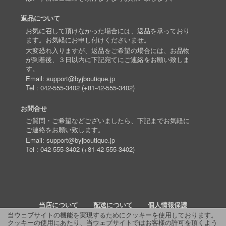
返品について
お気に召して頂けなかった場合には、返品を承っており
ます。お気軽にお申し付けくださいませ。
大変恐れ入りますが、返品をご希望の場合には、お品物
が到着後、３日以内に下記宛てにご連絡をお願い致しま
す。
Email:
support@byjboutique.jp
Tel :
042-555-3402
(
+81-42-555-3402
)
お問合せ
ご質問・ご希望などございましたら、下記までお気軽に
ご連絡をお願い致します。
Email:
support@byjboutique.jp
Tel :
042-555-3402
(
+81-42-555-3402
)
当店について
配送について
個人情報保護
当ウェブサイトの機能を実現するためにクッキーを使用しております。
クッキーの使用にあたり、当ウェブサイトではお客様の許可を頂くよう
詳細検索
よくあるご質問
お問い合わせ
RSS