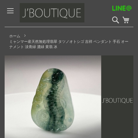
Skip
to
Content
検
My 
索
開
始
ホーム
ミャンマー産天然無処理翡翠 タツノオトシゴ 吉祥 ペンダント 手石 オー
ナメント 淡青緑 濃緑 黄翡 冰
Skip
to
the
end
of
the
images
gallery