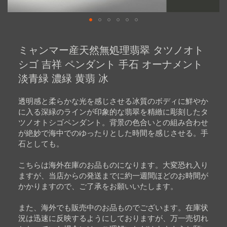
Skip
to
ミャンマー産天然無処理翡翠 タツノオト
the
beginning
シゴ 吉祥 ペンダント 手石 オーナメント
of
淡青緑 濃緑 黄翡 冰
the
images
gallery
透明感と柔らかな光を感じさせる冰質のボディに鮮やか
に入る深緑のラインが印象的な翡翠を精緻に彫刻したタ
ツノオトシゴペンダント。背景の色合いとの組み合わせ
が絶妙で海中でのゆったりとした時間を感じさせる。手
石としても。
こちらは海外在庫のお品ものになります。大変恐れ入り
ますが、当店からの発送までに約一週間ほどのお時間が
かかりますので、ご了承をお願いいたします。
また、海外でも販売中のお品ものでございます。在庫状
況は迅速に反映するようにしておりますが、万一売切れ