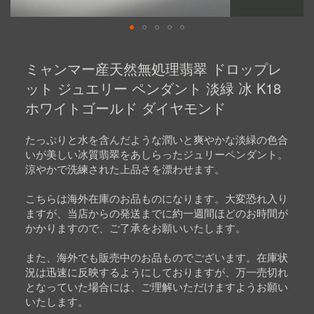
Skip
to
ミャンマー産天然無処理翡翠 ドロップレ
the
beginning
ット ジュエリー ペンダント 淡緑 冰 K18
of
ホワイトゴールド ダイヤモンド
the
images
gallery
たっぷりと水を含んだような潤いと爽やかな淡緑の色合
いが美しい冰質翡翠をあしらったジュリーペンダント。
涼やかで洗練された上品さを漂わせます。
こちらは海外在庫のお品ものになります。大変恐れ入り
ますが、当店からの発送までに約一週間ほどのお時間が
かかりますので、ご了承をお願いいたします。
また、海外でも販売中のお品ものでございます。在庫状
況は迅速に反映するようにしておりますが、万一売切れ
となっていた場合には、ご理解いただけますようお願い
いたします。