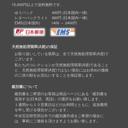
15,000円以上で送料無料です。
ゆうパック 400円 (日本国内一律)
レターパックライト 360円 (日本国内一律)
EMS(日本国外) 1400 ～ 2400円
天然無処理翡翠(A貨)の保証
お取り扱いしている翡翠は、全て天然無処理翡翠(A貨)で
ございます。
私たちのコレクションが天然無処理翡翠(A貨)であること
と、天然無処理翡翠(A貨)ではない場合にはお求めの価格
の二倍の額をお支払いすることを保証致します。
鑑別書について
鑑別書をご希望のお客様は商品ページにある「鑑別書を
追加する(日本語、英語)」の選択をお願い致します。
１週間から１０営業日ほどのお時間とともに、追加費用
を申し受ける場合がございます。
中央宝石研究所以外での鑑別書作成をご希望の場合に
は、事前にご連絡を頂けますようお願い致します。