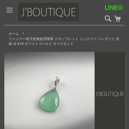
Skip
to
Content
検
My 
索
開
始
ホーム
ミャンマー産天然無処理翡翠 ドロップレット ジュエリー ペンダント 淡
緑 冰 K18 ホワイトゴールド ダイヤモンド
Skip
to
the
end
of
the
images
gallery