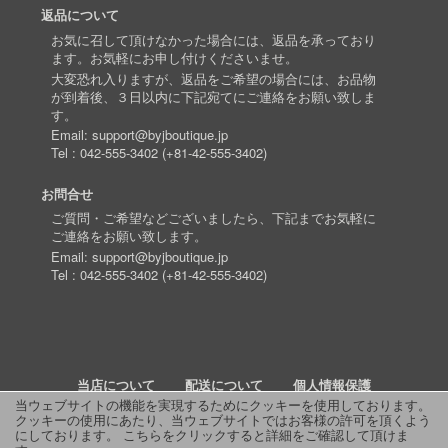
返品について
お気に召して頂けなかった場合には、返品を承っており
ます。お気軽にお申し付けくださいませ。
大変恐れ入りますが、返品をご希望の場合には、お品物
が到着後、３日以内に下記宛てにご連絡をお願い致しま
す。
Email:
support@byjboutique.jp
Tel :
042-555-3402
(
+81-42-555-3402
)
お問合せ
ご質問・ご希望などございましたら、下記までお気軽に
ご連絡をお願い致します。
Email:
support@byjboutique.jp
Tel :
042-555-3402
(
+81-42-555-3402
)
当店について
配送について
個人情報保護
当ウェブサイトの機能を実現するためにクッキーを使用しております。
クッキーの使用にあたり、当ウェブサイトではお客様の許可を頂くよう
詳細検索
よくあるご質問
お問い合わせ
RSS
にしております。
こちらをクリックすると詳細をご確認して頂けま