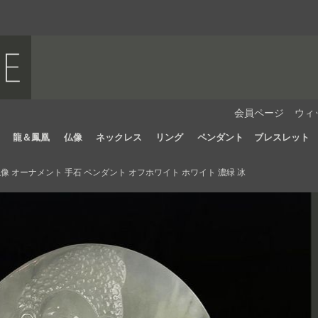
会員ページ
ウィ
龍＆鳳凰
仏像
ネックレス
リング
ペンダント
ブレスレット
 オーナメント 手石 ペンダント オフホワイト ホワイト 濃緑 冰