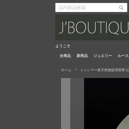
Skip
to
検
検
Content
索
索
開
開
始
始
ようこそ
全商品
新商品
ジュエリー
ルース
ホーム
ミャンマー産天然無処理翡翠 仏像
Skip
to
the
end
of
the
images
gallery