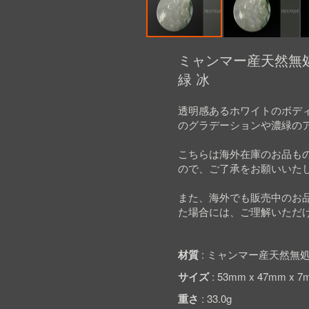
Skip
to
ミャンマー産天然無処
the
緑 冰
beginning
of
the
透明感あるホワイトのボデ
images
のグラデーションや濃緑の
gallery
こちらは海外在庫のお品も
ので、ご了承をお願いいた
また、海外でも販売中のお
た場合には、ご理解いただ
材質
ミャンマー産天然無処
サイズ
53mm x 47mm x 7
重さ
33.0g