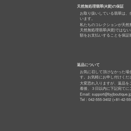
天然無処理翡翠(A貨)の保証
お取り扱いしている翡翠は、全
います。
私たちのコレクションが天然無
天然無処理翡翠(A貨)ではな
額をお支払いすることを保証
返品について
お気に召して頂けなかった場
す。お気軽にお申し付けくだ
大変恐れ入りますが、返品を
着後、３日以内に下記宛てに
Email:
support@byjboutique.j
Tel :
042-555-3402
(
+81-42-55