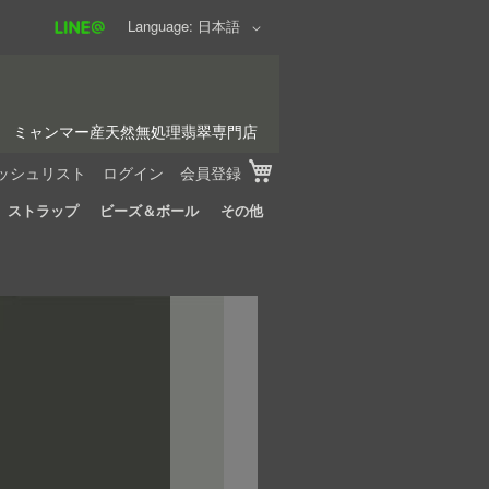
Language
日本語
ミャンマー産天然無処理翡翠専門店
My Cart
ッシュリスト
ログイン
会員登録
ストラップ
ビーズ＆ボール
その他