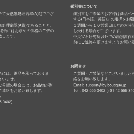
鑑別書について
て天然無処理翡翠(A貨)でござ
鑑別書をご希望のお客様は商品ペ
する(日本語、英語)」の選択をお
処理翡翠(A貨)であることと、
１週間から１０営業日ほどのお時
い場合にはお求めの価格の二倍の
し受ける場合がございます。
致します。
中央宝石研究所以外での鑑別書作
前にご連絡を頂けますようお願い
お問合せ
合には、返品を承っておりま
ご質問・ご希望などございました
さいませ。
絡をお願い致します。
ご希望の場合には、お品物が到
Email:
support@byjboutique.jp
ご連絡をお願い致します。
Tel :
042-555-3402
(
+81-42-555-34
p
5-3402
)