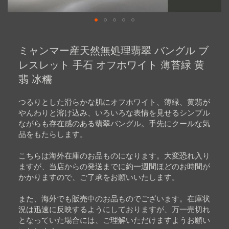
Skip
to
ミャンマー産天然無処理翡翠 バングル ブ
the
beginning
レスレット 手石 オフホワイト 薄苔緑 黄
of
翡 冰糯
the
images
gallery
つるりとした滑らかな肌にオフホワイト、薄緑、黄翡が
やんわりと溶け込み、いろいろな表情を見せるシンプル
ながらも存在感のある翡翠バングル。手先にクールな気
品をもたらします。
こちらは海外在庫のお品ものになります。大変恐れ入り
ますが、当店からの発送までに約一週間ほどのお時間が
かかりますので、ご了承をお願いいたします。
また、海外でも販売中のお品ものでございます。在庫状
況は迅速に反映するようにしておりますが、万一売切れ
となっていた場合には、ご理解いただけますようお願い