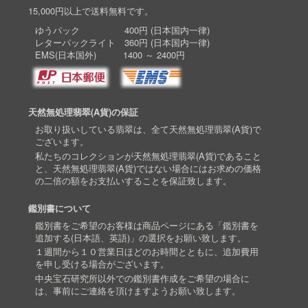
15,000円以上で送料無料です。
ゆうパック 400円 (日本国内一律)
レターパックライト 360円 (日本国内一律)
EMS(日本国外) 1400 ～ 2400円
天然無処理翡翠(A貨)の保証
お取り扱いしている翡翠は、全て天然無処理翡翠(A貨)で
ございます。
私たちのコレクションが天然無処理翡翠(A貨)であること
と、天然無処理翡翠(A貨)ではない場合にはお求めの価格
の二倍の額をお支払いすることを保証致します。
鑑別書について
鑑別書をご希望のお客様は商品ページにある「鑑別書を
追加する(日本語、英語)」の選択をお願い致します。
１週間から１０営業日ほどのお時間とともに、追加費用
を申し受ける場合がございます。
中央宝石研究所以外での鑑別書作成をご希望の場合に
は、事前にご連絡を頂けますようお願い致します。