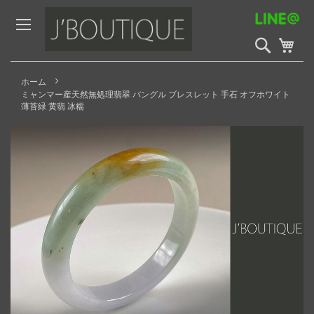
Skip
to
Content
検
My 
索
開
始
ホーム
ミャンマー産天然無処理翡翠 バングル ブレスレット 手石 オフホワイト
薄苔緑 黄翡 冰糯
Skip
to
the
end
of
the
images
gallery