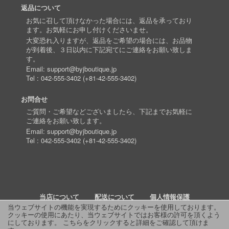
返品について
お気に召して頂けなかった場合には、返品を承っており
ます。お気軽にお申し付けくださいませ。
大変恐れ入りますが、返品をご希望の場合には、お品物
が到着後、３日以内に下記宛てにご連絡をお願い致しま
す。
Email:
support@byjboutique.jp
Tel :
042-555-3402
(
+81-42-555-3402
)
お問合せ
ご質問・ご希望などございましたら、下記までお気軽に
ご連絡をお願い致します。
Email:
support@byjboutique.jp
Tel :
042-555-3402
(
+81-42-555-3402
)
当店について
配送について
個人情報保護
当ウェブサイトの機能を実現するためにクッキーを使用しております。
クッキーの使用にあたり、当ウェブサイトではお客様の許可を頂くよう
詳細検索
よくあるご質問
お問い合わせ
RSS
にしております。
こちらをクリックすると詳細をご確認して頂けま